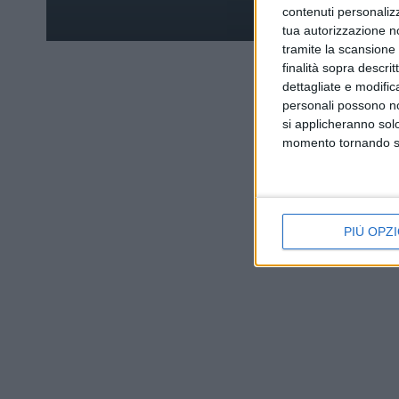
contenuti personalizz
tua autorizzazione no
tramite la scansione d
finalità sopra descri
dettagliate e modific
personali possono non
si applicheranno sol
momento tornando su 
PIÙ OPZI