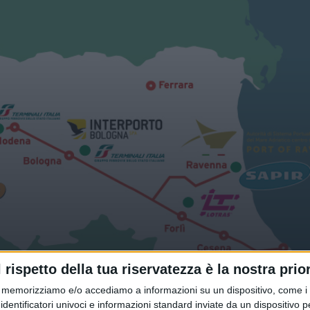
luster: il 7 luglio a Bologna le
l rispetto della tua riservatezza è la nostra prior
ria intermodalità
memorizziamo e/o accediamo a informazioni su un dispositivo, come i c
identificatori univoci e informazioni standard inviate da un dispositivo 