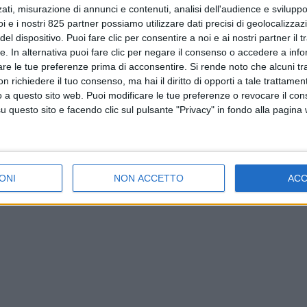
ati, misurazione di annunci e contenuti, analisi dell'audience e sviluppo 
i e i nostri 825 partner possiamo utilizzare dati precisi di geolocalizzaz
el dispositivo. Puoi fare clic per consentire a noi e ai nostri partner il 
tte. In alternativa puoi fare clic per negare il consenso o accedere a inf
are le tue preferenze prima di acconsentire.
Si rende noto che alcuni tr
 richiedere il tuo consenso, ma hai il diritto di opporti a tale trattame
o a questo sito web. Puoi modificare le tue preferenze o revocare il con
questo sito e facendo clic sul pulsante "Privacy" in fondo alla pagina
ONI
NON ACCETTO
AC