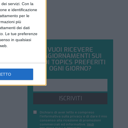
dei servizi.
Con la
ione e identificazione
trattamento per le
ormazioni più
attamenti dei dati
nto. Le tue preferenze
senso in qualsiasi
 web.
VUOI RICEVERE
AGGIORNAMENTI SUI
TUOI TOPICS PREFERITI
OGNI GIORNO?
CETTO
ISCRIVITI
Dichiaro di aver letto e compreso
l'informativa sulla privacy e di dare il mio
consenso alla ricezione di promozioni
commerciali ed informative.
Vedi