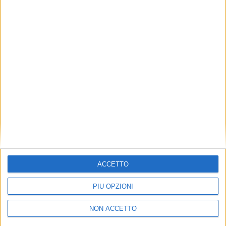
TUOI TOPICS PREFERITI OGNI
GIORNO?
ISCRIVITI
Dichiaro di aver letto e compreso l'informativa sulla privacy e
di dare il mio consenso alla ricezione di promozioni commerciali
ed informative.
Vedi POLITICA SULLA PRIVACY.
ACCETTO
PIÙ OPZIONI
NON ACCETTO