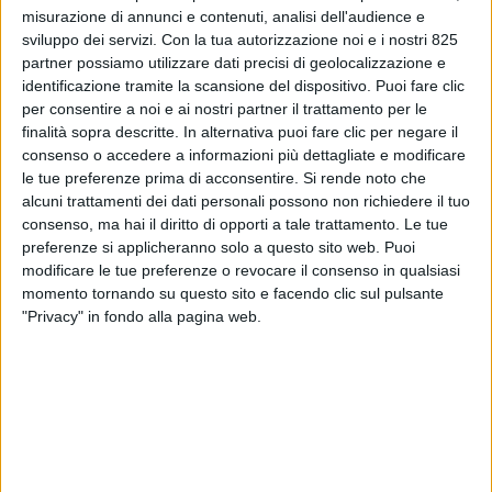
misurazione di annunci e contenuti, analisi dell'audience e
sviluppo dei servizi.
Con la tua autorizzazione noi e i nostri 825
partner possiamo utilizzare dati precisi di geolocalizzazione e
identificazione tramite la scansione del dispositivo. Puoi fare clic
per consentire a noi e ai nostri partner il trattamento per le
finalità sopra descritte. In alternativa puoi fare clic per negare il
consenso o accedere a informazioni più dettagliate e modificare
LOGISTICA
11 GIUGNO 2026
le tue preferenze prima di acconsentire.
Si rende noto che
Traffico merci stabile nei
alcuni trattamenti dei dati personali possono non richiedere il tuo
consenso, ma hai il diritto di opporti a tale trattamento. Le tue
porti di Civitavecchia, Gaeta e
preferenze si applicheranno solo a questo sito web. Puoi
modificare le tue preferenze o revocare il consenso in qualsiasi
Fiumicino nel primo
momento tornando su questo sito e facendo clic sul pulsante
trimestre 2026
"Privacy" in fondo alla pagina web.
VUOI RICEVERE AGGIORNAMENTI SUI