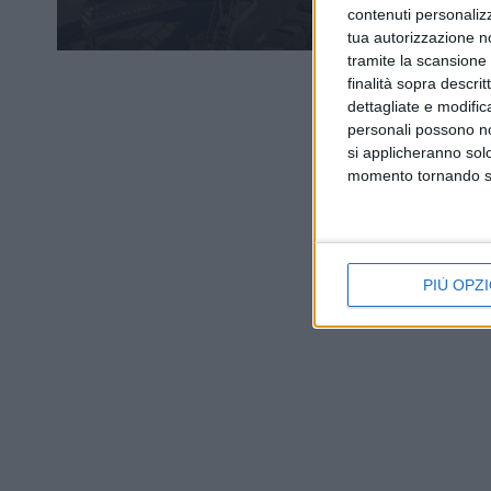
contenuti personalizz
tua autorizzazione no
tramite la scansione d
finalità sopra descri
dettagliate e modific
personali possono non
si applicheranno sol
momento tornando su 
PIÙ OPZI