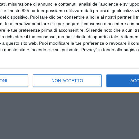
ati, misurazione di annunci e contenuti, analisi dell'audience e sviluppo 
i e i nostri 825 partner possiamo utilizzare dati precisi di geolocalizzaz
el dispositivo. Puoi fare clic per consentire a noi e ai nostri partner il 
tte. In alternativa puoi fare clic per negare il consenso o accedere a inf
are le tue preferenze prima di acconsentire.
Si rende noto che alcuni tr
 richiedere il tuo consenso, ma hai il diritto di opporti a tale trattame
o a questo sito web. Puoi modificare le tue preferenze o revocare il con
questo sito e facendo clic sul pulsante "Privacy" in fondo alla pagina
ONI
NON ACCETTO
AC