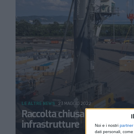
LE ALTRE NEWS
23 MAGGIO 2022
Raccolta chiusa a 516 Mln pe
I
infrastrutture
Noi e i nostri
partner
dati personali, come 