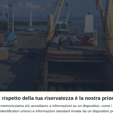
r il fondo Ania F2i per le
l rispetto della tua riservatezza è la nostra prior
memorizziamo e/o accediamo a informazioni su un dispositivo, come i c
identificatori univoci e informazioni standard inviate da un dispositivo 