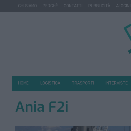
CHI SIAMO
PERCHÈ
CONTATTI
PUBBLICITÀ
ALOCIN
HOME
LOGISTICA
TRASPORTI
INTERVISTE
Ania F2i