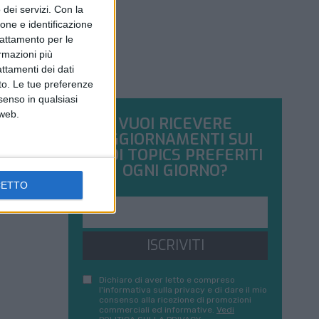
dei servizi.
Con la
ione e identificazione
trattamento per le
ormazioni più
attamenti dei dati
nto. Le tue preferenze
senso in qualsiasi
 web.
VUOI RICEVERE
AGGIORNAMENTI SUI
TUOI TOPICS PREFERITI
OGNI GIORNO?
CETTO
ISCRIVITI
Dichiaro di aver letto e compreso
l'informativa sulla privacy e di dare il mio
consenso alla ricezione di promozioni
commerciali ed informative.
Vedi