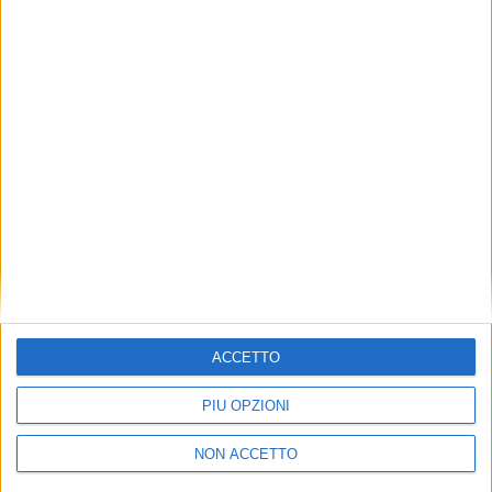
TUOI TOPICS PREFERITI OGNI
GIORNO?
ISCRIVITI
Dichiaro di aver letto e compreso l'informativa sulla privacy e
di dare il mio consenso alla ricezione di promozioni commerciali
ed informative.
Vedi POLITICA SULLA PRIVACY.
ACCETTO
PIÙ OPZIONI
NON ACCETTO