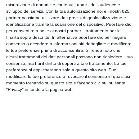
misurazione di annunci e contenuti, analisi dell'audience e
sviluppo dei servizi.
Con la tua autorizzazione noi e i nostri 825
partner possiamo utilizzare dati precisi di geolocalizzazione e
identificazione tramite la scansione del dispositivo. Puoi fare clic
per consentire a noi e ai nostri partner il trattamento per le
finalità sopra descritte. In alternativa puoi fare clic per negare il
consenso o accedere a informazioni più dettagliate e modificare
le tue preferenze prima di acconsentire.
Si rende noto che
alcuni trattamenti dei dati personali possono non richiedere il tuo
TRASPORTI
28 NOVEMBRE 2025
consenso, ma hai il diritto di opporti a tale trattamento. Le tue
Spedizioni aeree italiane in
preferenze si applicheranno solo a questo sito web. Puoi
modificare le tue preferenze o revocare il consenso in qualsiasi
lieve aumento (+1,1%) nei
momento tornando su questo sito e facendo clic sul pulsante
primi 10 mesi del 2025
"Privacy" in fondo alla pagina web.
VUOI RICEVERE AGGIORNAMENTI SUI