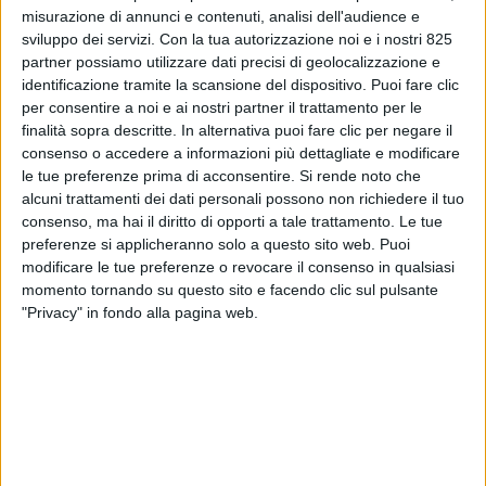
misurazione di annunci e contenuti, analisi dell'audience e
sviluppo dei servizi.
Con la tua autorizzazione noi e i nostri 825
partner possiamo utilizzare dati precisi di geolocalizzazione e
identificazione tramite la scansione del dispositivo. Puoi fare clic
per consentire a noi e ai nostri partner il trattamento per le
finalità sopra descritte. In alternativa puoi fare clic per negare il
consenso o accedere a informazioni più dettagliate e modificare
NOTIZIE E INTERVISTE IN EVIDENZA
29 DICEMBRE 2020
le tue preferenze prima di acconsentire.
Si rende noto che
Made in Italy e logistica: “Un
alcuni trattamenti dei dati personali possono non richiedere il tuo
consenso, ma hai il diritto di opporti a tale trattamento. Le tue
errore pensare che vendendo
preferenze si applicheranno solo a questo sito web. Puoi
modificare le tue preferenze o revocare il consenso in qualsiasi
Exw il prezzo della merce sia
momento tornando su questo sito e facendo clic sul pulsante
più basso”
"Privacy" in fondo alla pagina web.
VUOI RICEVERE AGGIORNAMENTI SUI