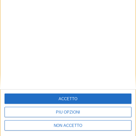
TUOI TOPICS PREFERITI OGNI
GIORNO?
ISCRIVITI
Dichiaro di aver letto e compreso l'informativa sulla privacy e
di dare il mio consenso alla ricezione di promozioni commerciali
ed informative.
Vedi POLITICA SULLA PRIVACY.
ACCETTO
PIÙ OPZIONI
NON ACCETTO