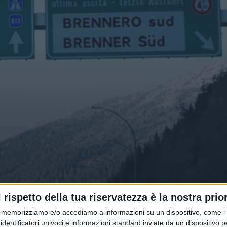
a struttura per la gestione dei
l rispetto della tua riservatezza è la nostra prior
memorizziamo e/o accediamo a informazioni su un dispositivo, come i c
identificatori univoci e informazioni standard inviate da un dispositivo 