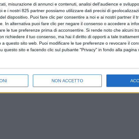
ati, misurazione di annunci e contenuti, analisi dell'audience e sviluppo 
i e i nostri 825 partner possiamo utilizzare dati precisi di geolocalizzaz
el dispositivo. Puoi fare clic per consentire a noi e ai nostri partner il 
tte. In alternativa puoi fare clic per negare il consenso o accedere a inf
are le tue preferenze prima di acconsentire.
Si rende noto che alcuni tr
 richiedere il tuo consenso, ma hai il diritto di opporti a tale trattame
o a questo sito web. Puoi modificare le tue preferenze o revocare il con
questo sito e facendo clic sul pulsante "Privacy" in fondo alla pagina
ONI
NON ACCETTO
AC