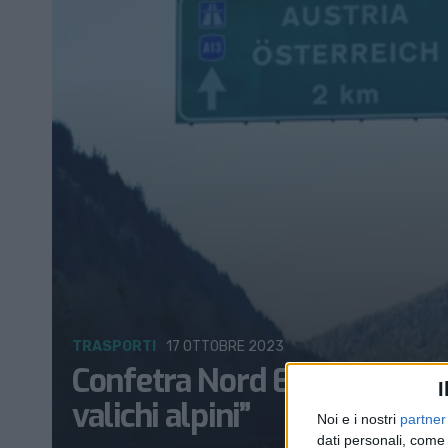
TRASPORTI
17 OTTOBRE 2023
Confetra Nord Est: “Una unic
I
valichi alpini”
Noi e i nostri
partner
dati personali, come 