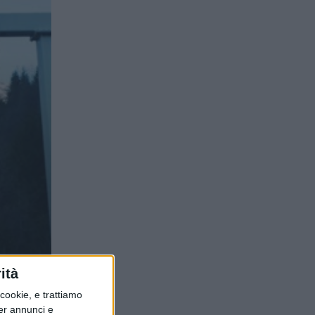
ità
ookie, e trattiamo
per annunci e