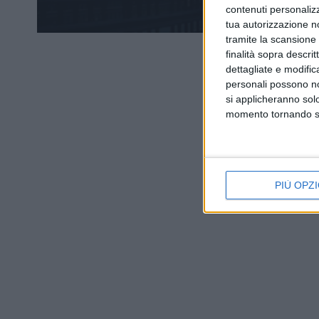
contenuti personalizz
tua autorizzazione no
tramite la scansione d
finalità sopra descri
dettagliate e modific
personali possono non
si applicheranno sol
momento tornando su 
PIÙ OPZI