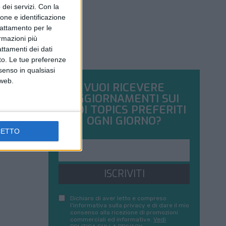
dei servizi.
Con la
ione e identificazione
trattamento per le
ormazioni più
attamenti dei dati
nto. Le tue preferenze
senso in qualsiasi
 web.
VUOI RICEVERE
AGGIORNAMENTI SUI
TUOI TOPICS PREFERITI
OGNI GIORNO?
CETTO
ISCRIVITI
Dichiaro di aver letto e compreso
l'informativa sulla privacy e di dare il mio
consenso alla ricezione di promozioni
commerciali ed informative.
Vedi