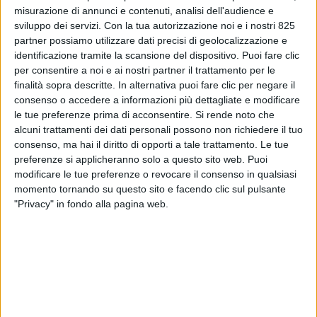
misurazione di annunci e contenuti, analisi dell'audience e
sviluppo dei servizi.
Con la tua autorizzazione noi e i nostri 825
partner possiamo utilizzare dati precisi di geolocalizzazione e
identificazione tramite la scansione del dispositivo. Puoi fare clic
per consentire a noi e ai nostri partner il trattamento per le
finalità sopra descritte. In alternativa puoi fare clic per negare il
consenso o accedere a informazioni più dettagliate e modificare
le tue preferenze prima di acconsentire.
Si rende noto che
alcuni trattamenti dei dati personali possono non richiedere il tuo
consenso, ma hai il diritto di opporti a tale trattamento. Le tue
preferenze si applicheranno solo a questo sito web. Puoi
IMMOBILIARE
27 MAGGIO 2026
modificare le tue preferenze o revocare il consenso in qualsiasi
Carlyle cede il polo logistico
momento tornando su questo sito e facendo clic sul pulsante
milanese di Mesero
"Privacy" in fondo alla pagina web.
VUOI RICEVERE AGGIORNAMENTI SUI