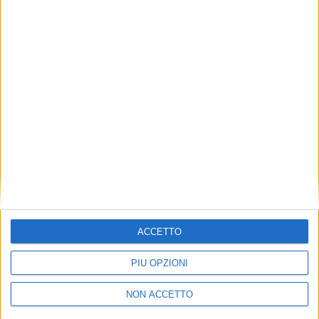
TUOI TOPICS PREFERITI OGNI
GIORNO?
ISCRIVITI
Dichiaro di aver letto e compreso l'informativa sulla privacy e
di dare il mio consenso alla ricezione di promozioni commerciali
ed informative.
Vedi POLITICA SULLA PRIVACY.
ACCETTO
PIÙ OPZIONI
NON ACCETTO