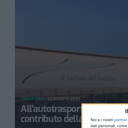
TRASPORTI
22 AGOSTO 2023
All’autotrasporto di merce 
I
contributo della Regione Sic
Noi e i nostri
partner
dati personali, come 