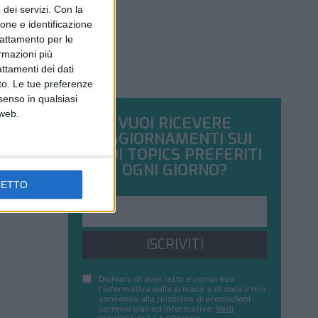
dei servizi.
Con la
ione e identificazione
trattamento per le
ormazioni più
attamenti dei dati
nto. Le tue preferenze
senso in qualsiasi
 web.
VUOI RICEVERE
AGGIORNAMENTI SUI
TUOI TOPICS PREFERITI
OGNI GIORNO?
CETTO
ISCRIVITI
Dichiaro di aver letto e compreso
l'informativa sulla privacy e di dare il mio
consenso alla ricezione di promozioni
commerciali ed informative.
Vedi