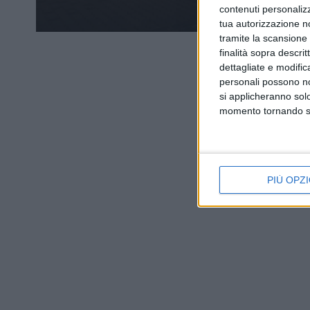
contenuti personalizz
tua autorizzazione no
tramite la scansione d
finalità sopra descri
dettagliate e modific
personali possono non
si applicheranno sol
momento tornando su 
PIÙ OPZI