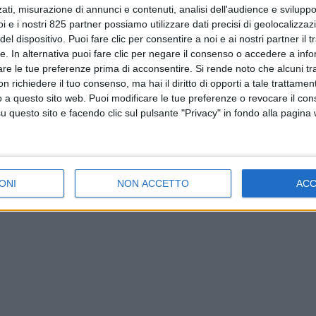
ati, misurazione di annunci e contenuti, analisi dell'audience e sviluppo 
i e i nostri 825 partner possiamo utilizzare dati precisi di geolocalizzaz
el dispositivo. Puoi fare clic per consentire a noi e ai nostri partner il 
tte. In alternativa puoi fare clic per negare il consenso o accedere a inf
are le tue preferenze prima di acconsentire.
Si rende noto che alcuni tr
 richiedere il tuo consenso, ma hai il diritto di opporti a tale trattame
o a questo sito web. Puoi modificare le tue preferenze o revocare il con
questo sito e facendo clic sul pulsante "Privacy" in fondo alla pagina
ONI
NON ACCETTO
AC