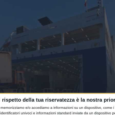
Adr verso le isole minori un
l rispetto della tua riservatezza è la nostra prior
iliana
memorizziamo e/o accediamo a informazioni su un dispositivo, come i c
identificatori univoci e informazioni standard inviate da un dispositivo 