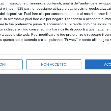
ati, misurazione di annunci e contenuti, analisi dell'audience e sviluppo 
i e i nostri 825 partner possiamo utilizzare dati precisi di geolocalizzaz
el dispositivo. Puoi fare clic per consentire a noi e ai nostri partner il 
tte. In alternativa puoi fare clic per negare il consenso o accedere a inf
are le tue preferenze prima di acconsentire.
Si rende noto che alcuni tr
 richiedere il tuo consenso, ma hai il diritto di opporti a tale trattame
o a questo sito web. Puoi modificare le tue preferenze o revocare il con
questo sito e facendo clic sul pulsante "Privacy" in fondo alla pagina
ONI
NON ACCETTO
AC