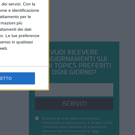
dei servizi.
Con la
ione e identificazione
trattamento per le
ormazioni più
attamenti dei dati
nto. Le tue preferenze
senso in qualsiasi
 web.
VUOI RICEVERE
AGGIORNAMENTI SUI
TUOI TOPICS PREFERITI
OGNI GIORNO?
CETTO
ISCRIVITI
Dichiaro di aver letto e compreso
l'informativa sulla privacy e di dare il mio
consenso alla ricezione di promozioni
commerciali ed informative.
Vedi