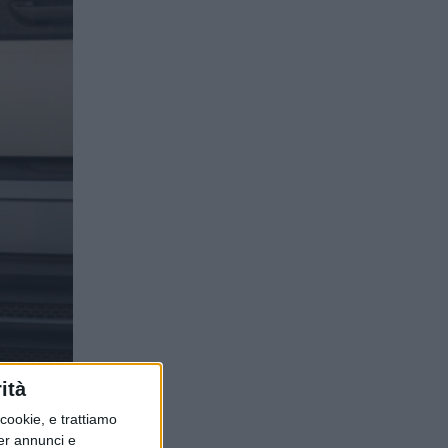
aggi
ità
ookie, e trattiamo
per annunci e