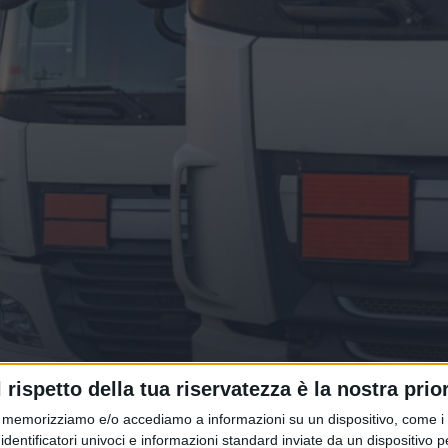
autotrasporto tra aumenti (di ped
l rispetto della tua riservatezza è la nostra prior
amenti
memorizziamo e/o accediamo a informazioni su un dispositivo, come i c
identificatori univoci e informazioni standard inviate da un dispositivo 