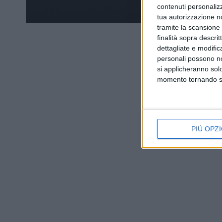
contenuti personalizz
tua autorizzazione no
tramite la scansione d
finalità sopra descri
dettagliate e modific
personali possono non
si applicheranno sol
momento tornando su 
PIÙ OPZI