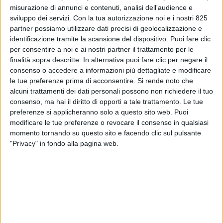
misurazione di annunci e contenuti, analisi dell'audience e
sviluppo dei servizi.
Con la tua autorizzazione noi e i nostri 825
partner possiamo utilizzare dati precisi di geolocalizzazione e
identificazione tramite la scansione del dispositivo. Puoi fare clic
per consentire a noi e ai nostri partner il trattamento per le
finalità sopra descritte. In alternativa puoi fare clic per negare il
consenso o accedere a informazioni più dettagliate e modificare
le tue preferenze prima di acconsentire.
Si rende noto che
alcuni trattamenti dei dati personali possono non richiedere il tuo
NOTIZIE E INTERVISTE IN EVIDENZA
9 MAGGIO 2023
consenso, ma hai il diritto di opporti a tale trattamento. Le tue
Conad testa i pallet in
preferenze si applicheranno solo a questo sito web. Puoi
modificare le tue preferenze o revocare il consenso in qualsiasi
materiali di riuso in
momento tornando su questo sito e facendo clic sul pulsante
collaborazione con Lucart
"Privacy" in fondo alla pagina web.
VUOI RICEVERE AGGIORNAMENTI SUI