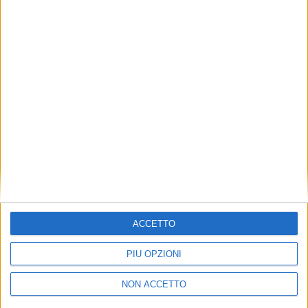
TUOI TOPICS PREFERITI OGNI
GIORNO?
ISCRIVITI
Dichiaro di aver letto e compreso l'informativa sulla privacy e
di dare il mio consenso alla ricezione di promozioni commerciali
ed informative.
Vedi POLITICA SULLA PRIVACY.
ACCETTO
PIÙ OPZIONI
NON ACCETTO