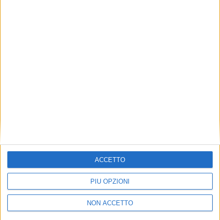
TUOI TOPICS PREFERITI OGNI
GIORNO?
ISCRIVITI
Dichiaro di aver letto e compreso l'informativa sulla privacy e
di dare il mio consenso alla ricezione di promozioni commerciali
ed informative.
Vedi POLITICA SULLA PRIVACY.
ACCETTO
PIÙ OPZIONI
NON ACCETTO