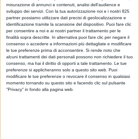
misurazione di annunci e contenuti, analisi dell'audience e
sviluppo dei servizi.
Con la tua autorizzazione noi e i nostri 825
partner possiamo utilizzare dati precisi di geolocalizzazione e
identificazione tramite la scansione del dispositivo. Puoi fare clic
per consentire a noi e ai nostri partner il trattamento per le
finalità sopra descritte. In alternativa puoi fare clic per negare il
NOTIZIE E INTERVISTE IN EVIDENZA
15 MAGGIO 2023
consenso o accedere a informazioni più dettagliate e modificare
Pronunciamento della
le tue preferenze prima di acconsentire.
Si rende noto che
Cassazione sul valore degli
alcuni trattamenti dei dati personali possono non richiedere il tuo
consenso, ma hai il diritto di opporti a tale trattamento. Le tue
Incoterms per determinare il
preferenze si applicheranno solo a questo sito web. Puoi
modificare le tue preferenze o revocare il consenso in qualsiasi
luogo di consegna della
momento tornando su questo sito e facendo clic sul pulsante
merce
"Privacy" in fondo alla pagina web.
VUOI RICEVERE AGGIORNAMENTI SUI