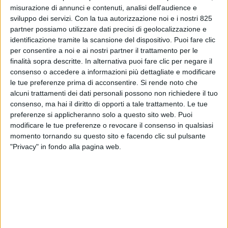
misurazione di annunci e contenuti, analisi dell'audience e
sviluppo dei servizi.
Con la tua autorizzazione noi e i nostri 825
partner possiamo utilizzare dati precisi di geolocalizzazione e
identificazione tramite la scansione del dispositivo. Puoi fare clic
per consentire a noi e ai nostri partner il trattamento per le
finalità sopra descritte. In alternativa puoi fare clic per negare il
consenso o accedere a informazioni più dettagliate e modificare
le tue preferenze prima di acconsentire.
Si rende noto che
alcuni trattamenti dei dati personali possono non richiedere il tuo
IMMOBILIARE
29 GENNAIO 2026
consenso, ma hai il diritto di opporti a tale trattamento. Le tue
Logicor: accordo con DGgroup
preferenze si applicheranno solo a questo sito web. Puoi
modificare le tue preferenze o revocare il consenso in qualsiasi
(Expert Italia) per il nuovo
momento tornando su questo sito e facendo clic sul pulsante
polo logistico di Pomezia
"Privacy" in fondo alla pagina web.
VUOI RICEVERE AGGIORNAMENTI SUI