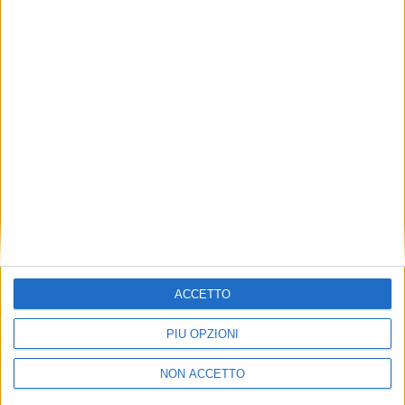
TUOI TOPICS PREFERITI OGNI
GIORNO?
ISCRIVITI
Dichiaro di aver letto e compreso l'informativa sulla privacy e
di dare il mio consenso alla ricezione di promozioni commerciali
ed informative.
Vedi POLITICA SULLA PRIVACY.
ACCETTO
PIÙ OPZIONI
NON ACCETTO