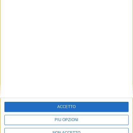
VUOI RICEVERE AGGIORNAMENTI SUI
TUOI TOPICS PREFERITI OGNI
GIORNO?
ISCRIVITI
Dichiaro di aver letto e compreso l'informativa sulla privacy e
di dare il mio consenso alla ricezione di promozioni commerciali
ed informative.
Vedi POLITICA SULLA PRIVACY.
ACCETTO
PIÙ OPZIONI
NON ACCETTO