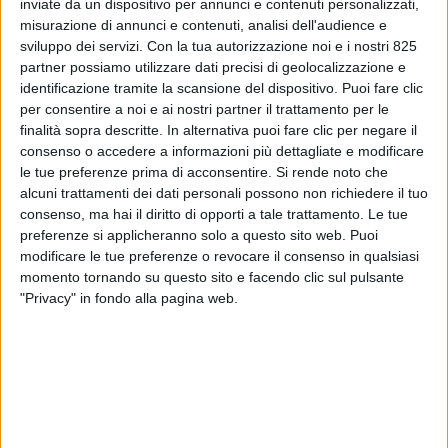
inviate da un dispositivo per annunci e contenuti personalizzati,
misurazione di annunci e contenuti, analisi dell'audience e
sviluppo dei servizi.
Con la tua autorizzazione noi e i nostri 825
partner possiamo utilizzare dati precisi di geolocalizzazione e
identificazione tramite la scansione del dispositivo. Puoi fare clic
per consentire a noi e ai nostri partner il trattamento per le
finalità sopra descritte. In alternativa puoi fare clic per negare il
consenso o accedere a informazioni più dettagliate e modificare
le tue preferenze prima di acconsentire.
Si rende noto che
alcuni trattamenti dei dati personali possono non richiedere il tuo
consenso, ma hai il diritto di opporti a tale trattamento. Le tue
LE ALTRE NEWS
16 DICEMBRE 2021
preferenze si applicheranno solo a questo sito web. Puoi
Caricatori e vettori container
modificare le tue preferenze o revocare il consenso in qualsiasi
momento tornando su questo sito e facendo clic sul pulsante
riuniti per fronteggiare la
"Privacy" in fondo alla pagina web.
pandemia