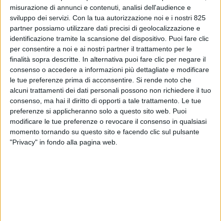
misurazione di annunci e contenuti, analisi dell'audience e
sviluppo dei servizi.
Con la tua autorizzazione noi e i nostri 825
partner possiamo utilizzare dati precisi di geolocalizzazione e
identificazione tramite la scansione del dispositivo. Puoi fare clic
per consentire a noi e ai nostri partner il trattamento per le
finalità sopra descritte. In alternativa puoi fare clic per negare il
consenso o accedere a informazioni più dettagliate e modificare
TRASPORTI
21 FEBBRAIO 2024
le tue preferenze prima di acconsentire.
Si rende noto che
Strisciuglio (Rfi) ha
alcuni trattamenti dei dati personali possono non richiedere il tuo
consenso, ma hai il diritto di opporti a tale trattamento. Le tue
presentato i lavori in corso
preferenze si applicheranno solo a questo sito web. Puoi
modificare le tue preferenze o revocare il consenso in qualsiasi
per migliorare il trasporto
momento tornando su questo sito e facendo clic sul pulsante
ferroviario merci in Abruzzo
"Privacy" in fondo alla pagina web.
VUOI RICEVERE AGGIORNAMENTI SUI