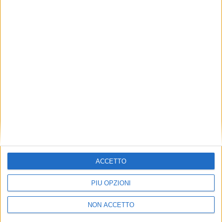
TUOI TOPICS PREFERITI OGNI
GIORNO?
ISCRIVITI
Dichiaro di aver letto e compreso l'informativa sulla privacy e
di dare il mio consenso alla ricezione di promozioni commerciali
ed informative.
Vedi POLITICA SULLA PRIVACY.
ACCETTO
PIÙ OPZIONI
NON ACCETTO