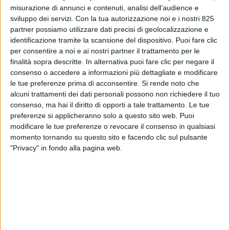
misurazione di annunci e contenuti, analisi dell'audience e
sviluppo dei servizi.
Con la tua autorizzazione noi e i nostri 825
partner possiamo utilizzare dati precisi di geolocalizzazione e
identificazione tramite la scansione del dispositivo. Puoi fare clic
per consentire a noi e ai nostri partner il trattamento per le
finalità sopra descritte. In alternativa puoi fare clic per negare il
consenso o accedere a informazioni più dettagliate e modificare
NOTIZIE E INTERVISTE IN EVIDENZA
14 LUGLIO 2022
le tue preferenze prima di acconsentire.
Si rende noto che
Pnrr: Italia in stand by (causa
alcuni trattamenti dei dati personali possono non richiedere il tuo
consenso, ma hai il diritto di opporti a tale trattamento. Le tue
Ue) su rinnovo trasporto
preferenze si applicheranno solo a questo sito web. Puoi
modificare le tue preferenze o revocare il consenso in qualsiasi
ferroviario merci e flotte
momento tornando su questo sito e facendo clic sul pulsante
navali
"Privacy" in fondo alla pagina web.
VUOI RICEVERE AGGIORNAMENTI SUI