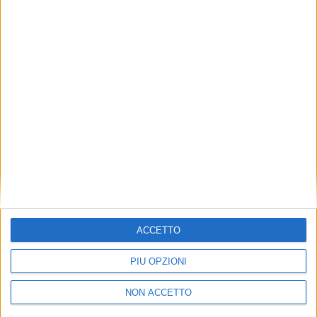
TUOI TOPICS PREFERITI OGNI
GIORNO?
ISCRIVITI
Dichiaro di aver letto e compreso l'informativa sulla privacy e
di dare il mio consenso alla ricezione di promozioni commerciali
ed informative.
Vedi POLITICA SULLA PRIVACY.
ACCETTO
PIÙ OPZIONI
NON ACCETTO