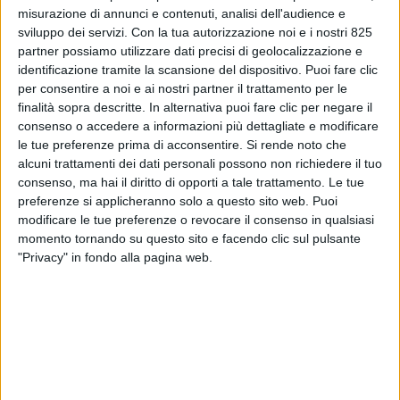
misurazione di annunci e contenuti, analisi dell'audience e
sviluppo dei servizi.
Con la tua autorizzazione noi e i nostri 825
partner possiamo utilizzare dati precisi di geolocalizzazione e
identificazione tramite la scansione del dispositivo. Puoi fare clic
per consentire a noi e ai nostri partner il trattamento per le
finalità sopra descritte. In alternativa puoi fare clic per negare il
consenso o accedere a informazioni più dettagliate e modificare
le tue preferenze prima di acconsentire.
Si rende noto che
alcuni trattamenti dei dati personali possono non richiedere il tuo
consenso, ma hai il diritto di opporti a tale trattamento. Le tue
preferenze si applicheranno solo a questo sito web. Puoi
LE ALTRE NEWS
15 MARZO 2021
modificare le tue preferenze o revocare il consenso in qualsiasi
Otto nuovi ingressi nel
momento tornando su questo sito e facendo clic sul pulsante
Freight Leaders Council
"Privacy" in fondo alla pagina web.
VUOI RICEVERE AGGIORNAMENTI SUI