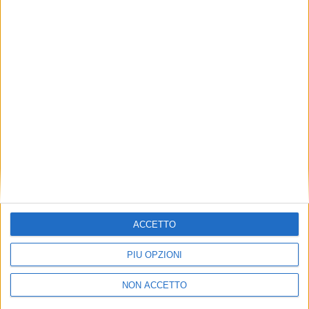
TUOI TOPICS PREFERITI OGNI
GIORNO?
ISCRIVITI
Dichiaro di aver letto e compreso l'informativa sulla privacy e
di dare il mio consenso alla ricezione di promozioni commerciali
ed informative.
Vedi POLITICA SULLA PRIVACY.
ACCETTO
PIÙ OPZIONI
NON ACCETTO