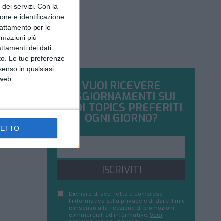
dei servizi.
Con la
ione e identificazione
trattamento per le
ormazioni più
attamenti dei dati
nto. Le tue preferenze
senso in qualsiasi
 web.
VUOI RICEVERE
AGGIORNAMENTI SUI
TUOI TOPICS PREFERITI
OGNI GIORNO?
CETTO
ISCRIVITI
Dichiaro di aver letto e compreso
l'informativa sulla privacy e di dare il mio
consenso alla ricezione di promozioni
commerciali ed informative.
Vedi