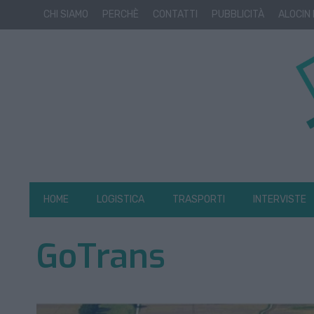
CHI SIAMO
PERCHÈ
CONTATTI
PUBBLICITÀ
ALOCIN
HOME
LOGISTICA
TRASPORTI
INTERVISTE
GoTrans