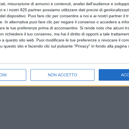
ati, misurazione di annunci e contenuti, analisi dell'audience e sviluppo 
i e i nostri 825 partner possiamo utilizzare dati precisi di geolocalizzaz
el dispositivo. Puoi fare clic per consentire a noi e ai nostri partner il 
tte. In alternativa puoi fare clic per negare il consenso o accedere a inf
are le tue preferenze prima di acconsentire.
Si rende noto che alcuni tr
 richiedere il tuo consenso, ma hai il diritto di opporti a tale trattame
o a questo sito web. Puoi modificare le tue preferenze o revocare il con
questo sito e facendo clic sul pulsante "Privacy" in fondo alla pagina
ONI
NON ACCETTO
AC