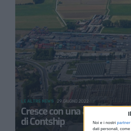
LE ALTRE NEWS
29 GIUGNO 2022
Cresce con una acquisizione 
I
di Contship
Noi e i nostri
partner
dati personali, come 