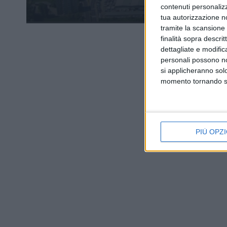
contenuti personalizz
tua autorizzazione no
tramite la scansione d
finalità sopra descri
dettagliate e modific
personali possono non
si applicheranno sol
momento tornando su 
PIÙ OPZI