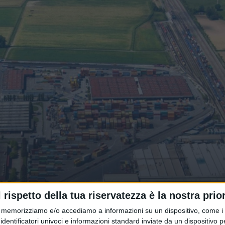
la società di autotrasporto conta
l rispetto della tua riservatezza è la nostra prior
memorizziamo e/o accediamo a informazioni su un dispositivo, come i c
identificatori univoci e informazioni standard inviate da un dispositivo 