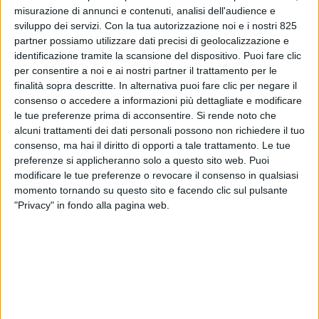
misurazione di annunci e contenuti, analisi dell'audience e
sviluppo dei servizi.
Con la tua autorizzazione noi e i nostri 825
partner possiamo utilizzare dati precisi di geolocalizzazione e
identificazione tramite la scansione del dispositivo. Puoi fare clic
per consentire a noi e ai nostri partner il trattamento per le
finalità sopra descritte. In alternativa puoi fare clic per negare il
consenso o accedere a informazioni più dettagliate e modificare
le tue preferenze prima di acconsentire.
Si rende noto che
alcuni trattamenti dei dati personali possono non richiedere il tuo
ECONOMIA
27 MAGGIO 2026
consenso, ma hai il diritto di opporti a tale trattamento. Le tue
Un nuovo polo per la
preferenze si applicheranno solo a questo sito web. Puoi
modificare le tue preferenze o revocare il consenso in qualsiasi
produzione di grafite in arrivo
momento tornando su questo sito e facendo clic sul pulsante
a Porto Marghera
"Privacy" in fondo alla pagina web.
VUOI RICEVERE AGGIORNAMENTI SUI