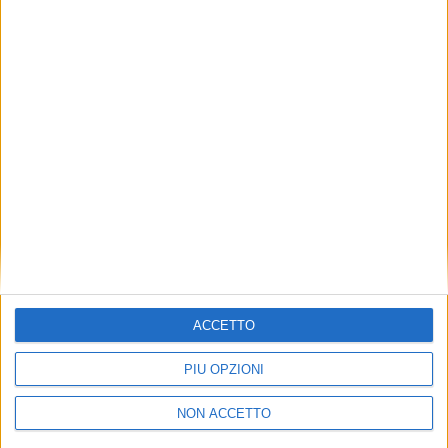
TUOI TOPICS PREFERITI OGNI
GIORNO?
ISCRIVITI
Dichiaro di aver letto e compreso l'informativa sulla privacy e
di dare il mio consenso alla ricezione di promozioni commerciali
ed informative.
Vedi POLITICA SULLA PRIVACY.
ACCETTO
PIÙ OPZIONI
NON ACCETTO