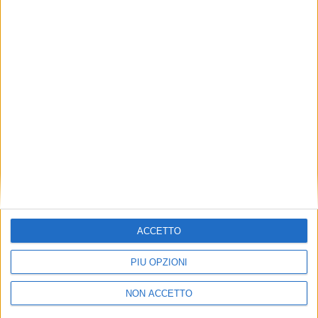
TUOI TOPICS PREFERITI OGNI
GIORNO?
ISCRIVITI
Dichiaro di aver letto e compreso l'informativa sulla privacy e
di dare il mio consenso alla ricezione di promozioni commerciali
ed informative.
Vedi POLITICA SULLA PRIVACY.
ACCETTO
PIÙ OPZIONI
NON ACCETTO