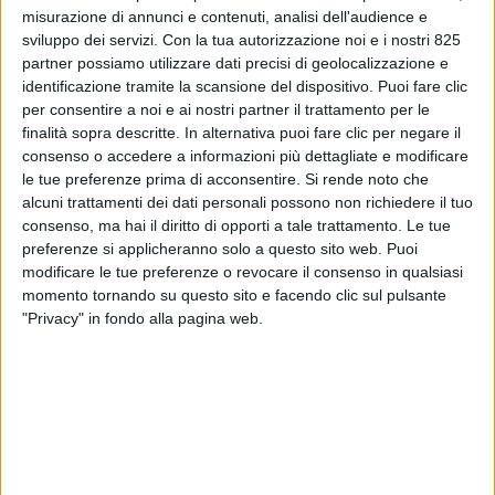
misurazione di annunci e contenuti, analisi dell'audience e
sviluppo dei servizi.
Con la tua autorizzazione noi e i nostri 825
partner possiamo utilizzare dati precisi di geolocalizzazione e
identificazione tramite la scansione del dispositivo. Puoi fare clic
per consentire a noi e ai nostri partner il trattamento per le
finalità sopra descritte. In alternativa puoi fare clic per negare il
consenso o accedere a informazioni più dettagliate e modificare
LOGISTICA
25 MARZO 2026
le tue preferenze prima di acconsentire.
Si rende noto che
Pandora e Hardis Group in
alcuni trattamenti dei dati personali possono non richiedere il tuo
consenso, ma hai il diritto di opporti a tale trattamento. Le tue
partnership per
preferenze si applicheranno solo a questo sito web. Puoi
modificare le tue preferenze o revocare il consenso in qualsiasi
modernizzazione la supply
momento tornando su questo sito e facendo clic sul pulsante
chain
"Privacy" in fondo alla pagina web.
VUOI RICEVERE AGGIORNAMENTI SUI