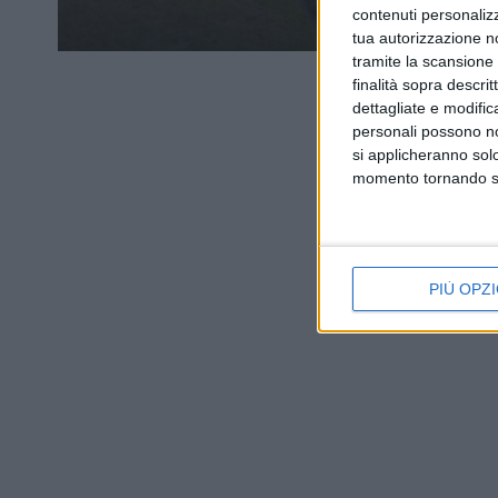
contenuti personalizz
tua autorizzazione no
tramite la scansione d
finalità sopra descri
dettagliate e modific
personali possono non
si applicheranno sol
momento tornando su 
PIÙ OPZI