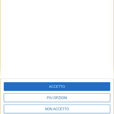
TUOI TOPICS PREFERITI OGNI
GIORNO?
ISCRIVITI
Dichiaro di aver letto e compreso l'informativa sulla privacy e
di dare il mio consenso alla ricezione di promozioni commerciali
ed informative.
Vedi POLITICA SULLA PRIVACY.
ACCETTO
PIÙ OPZIONI
NON ACCETTO