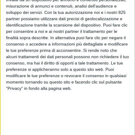
misurazione di annunci e contenuti, analisi dell'audience e
sviluppo dei servizi.
Con la tua autorizzazione noi e i nostri 825
partner possiamo utilizzare dati precisi di geolocalizzazione e
identificazione tramite la scansione del dispositivo. Puoi fare clic
per consentire a noi e ai nostri partner il trattamento per le
finalità sopra descritte. In alternativa puoi fare clic per negare il
consenso o accedere a informazioni più dettagliate e modificare
ECONOMIA
29 OTTOBRE 2025
le tue preferenze prima di acconsentire.
Si rende noto che
Rimbalzo dell’export italiano
alcuni trattamenti dei dati personali possono non richiedere il tuo
consenso, ma hai il diritto di opporti a tale trattamento. Le tue
extra Ue (+9%) a settembre
preferenze si applicheranno solo a questo sito web. Puoi
grazie alle vendite negli Usa
modificare le tue preferenze o revocare il consenso in qualsiasi
momento tornando su questo sito e facendo clic sul pulsante
(+34%)
"Privacy" in fondo alla pagina web.
VUOI RICEVERE AGGIORNAMENTI SUI