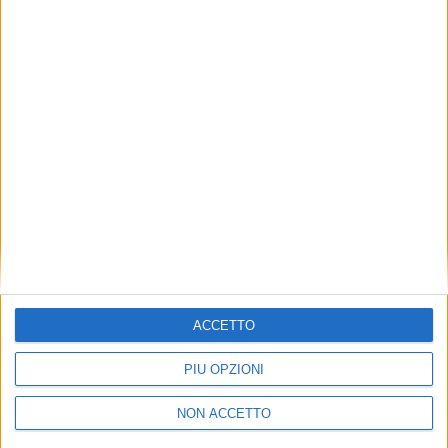
TUOI TOPICS PREFERITI OGNI
GIORNO?
ISCRIVITI
Dichiaro di aver letto e compreso l'informativa sulla privacy e
di dare il mio consenso alla ricezione di promozioni commerciali
ed informative.
Vedi POLITICA SULLA PRIVACY.
ACCETTO
PIÙ OPZIONI
NON ACCETTO