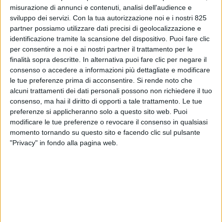
misurazione di annunci e contenuti, analisi dell'audience e
sviluppo dei servizi.
Con la tua autorizzazione noi e i nostri 825
partner possiamo utilizzare dati precisi di geolocalizzazione e
identificazione tramite la scansione del dispositivo. Puoi fare clic
per consentire a noi e ai nostri partner il trattamento per le
finalità sopra descritte. In alternativa puoi fare clic per negare il
consenso o accedere a informazioni più dettagliate e modificare
le tue preferenze prima di acconsentire.
Si rende noto che
alcuni trattamenti dei dati personali possono non richiedere il tuo
consenso, ma hai il diritto di opporti a tale trattamento. Le tue
preferenze si applicheranno solo a questo sito web. Puoi
POLITICA
24 LUGLIO 2025
modificare le tue preferenze o revocare il consenso in qualsiasi
Dazi Usa: l’incertezza frena
momento tornando su questo sito e facendo clic sul pulsante
l’export dell’arredo italiano
"Privacy" in fondo alla pagina web.
VUOI RICEVERE AGGIORNAMENTI SUI