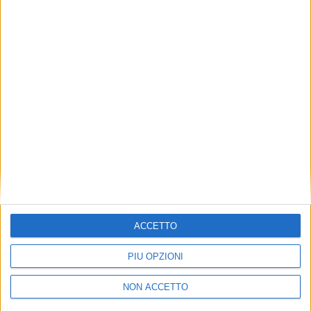
TUOI TOPICS PREFERITI OGNI
GIORNO?
ISCRIVITI
Dichiaro di aver letto e compreso l'informativa sulla privacy e
di dare il mio consenso alla ricezione di promozioni commerciali
ed informative.
Vedi POLITICA SULLA PRIVACY.
ACCETTO
PIÙ OPZIONI
NON ACCETTO