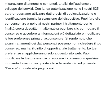
misurazione di annunci e contenuti, analisi dell'audience e
sviluppo dei servizi.
Con la tua autorizzazione noi e i nostri 825
partner possiamo utilizzare dati precisi di geolocalizzazione e
identificazione tramite la scansione del dispositivo. Puoi fare clic
per consentire a noi e ai nostri partner il trattamento per le
finalità sopra descritte. In alternativa puoi fare clic per negare il
consenso o accedere a informazioni più dettagliate e modificare
le tue preferenze prima di acconsentire.
Si rende noto che
alcuni trattamenti dei dati personali possono non richiedere il tuo
NOTIZIE E INTERVISTE IN EVIDENZA
5 AGOSTO 2022
consenso, ma hai il diritto di opporti a tale trattamento. Le tue
Boom delle transazioni
preferenze si applicheranno solo a questo sito web. Puoi
modificare le tue preferenze o revocare il consenso in qualsiasi
logistiche in Nord Italia
momento tornando su questo sito e facendo clic sul pulsante
secondo Jll
"Privacy" in fondo alla pagina web.
VUOI RICEVERE AGGIORNAMENTI SUI