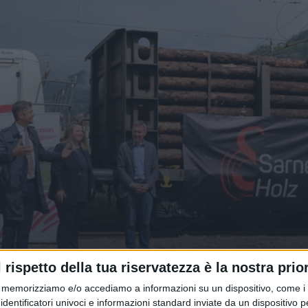
l rispetto della tua riservatezza è la nostra prior
gno tra Bolzano e il Tirolo
memorizziamo e/o accediamo a informazioni su un dispositivo, come i c
identificatori univoci e informazioni standard inviate da un dispositivo 