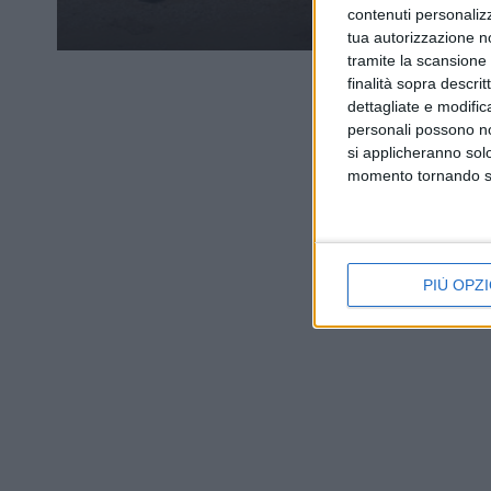
contenuti personalizz
tua autorizzazione no
tramite la scansione d
finalità sopra descri
dettagliate e modific
personali possono non
si applicheranno sol
momento tornando su 
PIÙ OPZI