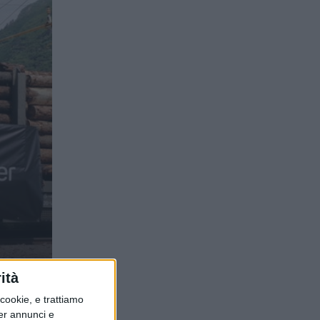
ità
ookie, e trattiamo
per annunci e