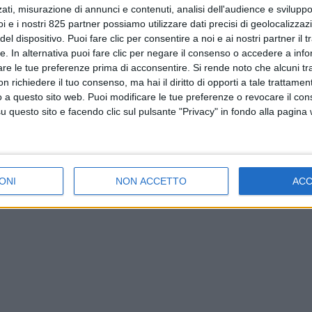
ati, misurazione di annunci e contenuti, analisi dell'audience e sviluppo 
i e i nostri 825 partner possiamo utilizzare dati precisi di geolocalizzaz
el dispositivo. Puoi fare clic per consentire a noi e ai nostri partner il 
tte. In alternativa puoi fare clic per negare il consenso o accedere a inf
are le tue preferenze prima di acconsentire.
Si rende noto che alcuni tr
 richiedere il tuo consenso, ma hai il diritto di opporti a tale trattame
o a questo sito web. Puoi modificare le tue preferenze o revocare il con
questo sito e facendo clic sul pulsante "Privacy" in fondo alla pagina
ONI
NON ACCETTO
AC