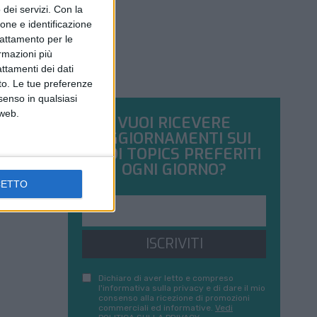
dei servizi.
Con la
ione e identificazione
trattamento per le
ormazioni più
attamenti dei dati
nto. Le tue preferenze
senso in qualsiasi
 web.
VUOI RICEVERE
AGGIORNAMENTI SUI
TUOI TOPICS PREFERITI
OGNI GIORNO?
CETTO
ISCRIVITI
Dichiaro di aver letto e compreso
l'informativa sulla privacy e di dare il mio
consenso alla ricezione di promozioni
commerciali ed informative.
Vedi