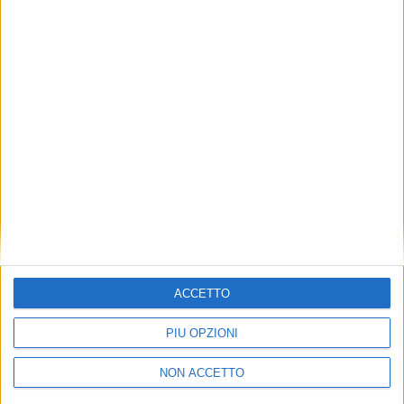
TUOI TOPICS PREFERITI OGNI
GIORNO?
ISCRIVITI
Dichiaro di aver letto e compreso l'informativa sulla privacy e
di dare il mio consenso alla ricezione di promozioni commerciali
ed informative.
Vedi POLITICA SULLA PRIVACY.
ACCETTO
PIÙ OPZIONI
NON ACCETTO