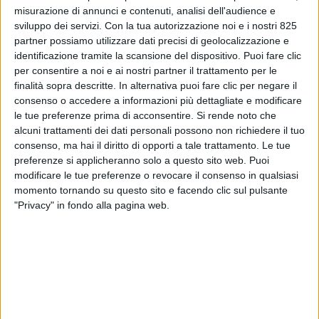
misurazione di annunci e contenuti, analisi dell'audience e
sviluppo dei servizi.
Con la tua autorizzazione noi e i nostri 825
partner possiamo utilizzare dati precisi di geolocalizzazione e
identificazione tramite la scansione del dispositivo. Puoi fare clic
per consentire a noi e ai nostri partner il trattamento per le
finalità sopra descritte. In alternativa puoi fare clic per negare il
consenso o accedere a informazioni più dettagliate e modificare
le tue preferenze prima di acconsentire.
Si rende noto che
alcuni trattamenti dei dati personali possono non richiedere il tuo
LOGISTICA
3 GIUGNO 2026
consenso, ma hai il diritto di opporti a tale trattamento. Le tue
Via libera dell’antitrust
preferenze si applicheranno solo a questo sito web. Puoi
modificare le tue preferenze o revocare il consenso in qualsiasi
all’operazione Poste Logistics
momento tornando su questo sito e facendo clic sul pulsante
– Benetton
"Privacy" in fondo alla pagina web.
VUOI RICEVERE AGGIORNAMENTI SUI