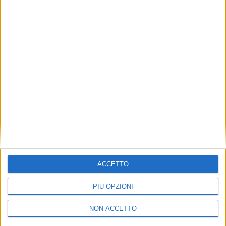
TUOI TOPICS PREFERITI OGNI
GIORNO?
ISCRIVITI
Dichiaro di aver letto e compreso l'informativa sulla privacy e
di dare il mio consenso alla ricezione di promozioni commerciali
ed informative.
Vedi POLITICA SULLA PRIVACY.
ACCETTO
PIÙ OPZIONI
NON ACCETTO