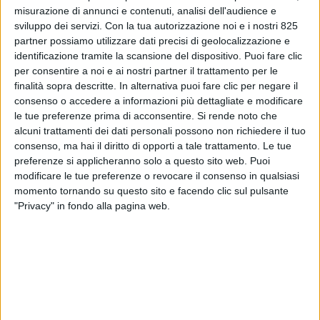
misurazione di annunci e contenuti, analisi dell'audience e
sviluppo dei servizi.
Con la tua autorizzazione noi e i nostri 825
partner possiamo utilizzare dati precisi di geolocalizzazione e
identificazione tramite la scansione del dispositivo. Puoi fare clic
per consentire a noi e ai nostri partner il trattamento per le
finalità sopra descritte. In alternativa puoi fare clic per negare il
consenso o accedere a informazioni più dettagliate e modificare
le tue preferenze prima di acconsentire.
Si rende noto che
alcuni trattamenti dei dati personali possono non richiedere il tuo
consenso, ma hai il diritto di opporti a tale trattamento. Le tue
preferenze si applicheranno solo a questo sito web. Puoi
NOTIZIE E INTERVISTE IN EVIDENZA
27 GENNAIO 2022
modificare le tue preferenze o revocare il consenso in qualsiasi
Msc Crociere a caccia di un
momento tornando su questo sito e facendo clic sul pulsante
direttore della logistica
"Privacy" in fondo alla pagina web.
VUOI RICEVERE AGGIORNAMENTI SUI