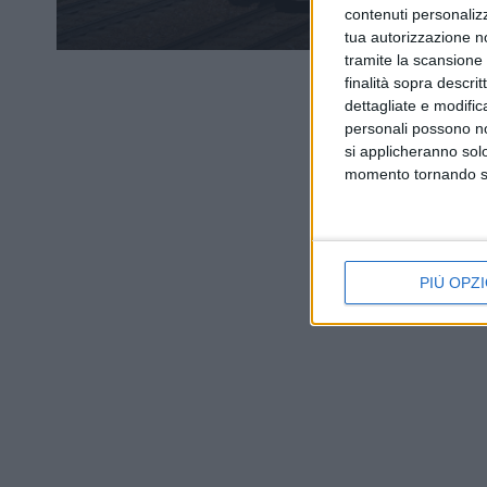
contenuti personalizz
tua autorizzazione no
tramite la scansione d
finalità sopra descri
dettagliate e modific
personali possono non
si applicheranno sol
momento tornando su 
PIÙ OPZI