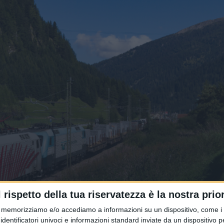
l rispetto della tua riservatezza è la nostra prior
o le Bmw al porto di Ravenna
memorizziamo e/o accediamo a informazioni su un dispositivo, come i c
identificatori univoci e informazioni standard inviate da un dispositivo 