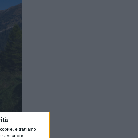
ità
ookie, e trattiamo
per annunci e