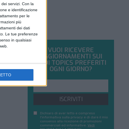
dei servizi.
Con la
ione e identificazione
trattamento per le
ormazioni più
attamenti dei dati
nto. Le tue preferenze
senso in qualsiasi
 web.
VUOI RICEVERE
AGGIORNAMENTI SUI
TUOI TOPICS PREFERITI
OGNI GIORNO?
CETTO
ISCRIVITI
Dichiaro di aver letto e compreso
l'informativa sulla privacy e di dare il mio
consenso alla ricezione di promozioni
commerciali ed informative.
Vedi