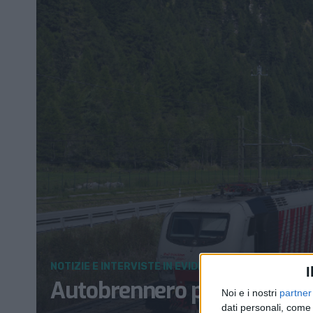
NOTIZIE E INTERVISTE IN EVIDENZA
6 APRILE 2023
I
Autobrennero porta in tren
Noi e i nostri
partner
dati personali, come 