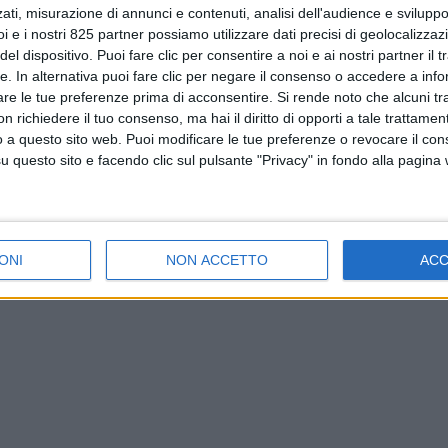
ati, misurazione di annunci e contenuti, analisi dell'audience e sviluppo 
i e i nostri 825 partner possiamo utilizzare dati precisi di geolocalizzaz
el dispositivo. Puoi fare clic per consentire a noi e ai nostri partner il 
tte. In alternativa puoi fare clic per negare il consenso o accedere a inf
are le tue preferenze prima di acconsentire.
Si rende noto che alcuni tr
 richiedere il tuo consenso, ma hai il diritto di opporti a tale trattame
o a questo sito web. Puoi modificare le tue preferenze o revocare il con
questo sito e facendo clic sul pulsante "Privacy" in fondo alla pagina
ONI
NON ACCETTO
AC