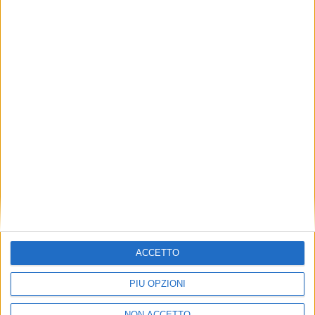
VUOI RICEVERE AGGIORNAMENTI SUI
TUOI TOPICS PREFERITI OGNI
GIORNO?
ISCRIVITI
Dichiaro di aver letto e compreso l'informativa sulla privacy e
di dare il mio consenso alla ricezione di promozioni commerciali
ed informative.
Vedi POLITICA SULLA PRIVACY.
ACCETTO
PIÙ OPZIONI
NON ACCETTO