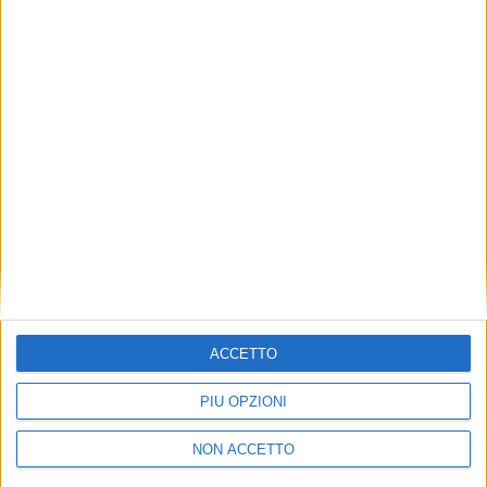
TUOI TOPICS PREFERITI OGNI
GIORNO?
ISCRIVITI
Dichiaro di aver letto e compreso l'informativa sulla privacy e
di dare il mio consenso alla ricezione di promozioni commerciali
ed informative.
Vedi POLITICA SULLA PRIVACY.
ACCETTO
PIÙ OPZIONI
NON ACCETTO