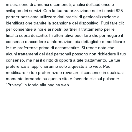
misurazione di annunci e contenuti, analisi dell'audience e
sviluppo dei servizi.
Con la tua autorizzazione noi e i nostri 825
partner possiamo utilizzare dati precisi di geolocalizzazione e
identificazione tramite la scansione del dispositivo. Puoi fare clic
per consentire a noi e ai nostri partner il trattamento per le
finalità sopra descritte. In alternativa puoi fare clic per negare il
consenso o accedere a informazioni più dettagliate e modificare
le tue preferenze prima di acconsentire.
Si rende noto che
alcuni trattamenti dei dati personali possono non richiedere il tuo
NOTIZIE E INTERVISTE IN EVIDENZA
30 NOVEMBRE 2021
consenso, ma hai il diritto di opporti a tale trattamento. Le tue
L’e-commerce di Aosom
preferenze si applicheranno solo a questo sito web. Puoi
modificare le tue preferenze o revocare il consenso in qualsiasi
espande la sua logistica a
momento tornando su questo sito e facendo clic sul pulsante
Belgioioso e oltre
"Privacy" in fondo alla pagina web.
VUOI RICEVERE AGGIORNAMENTI SUI