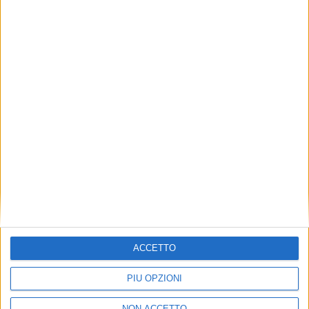
VUOI RICEVERE AGGIORNAMENTI SUI
TUOI TOPICS PREFERITI OGNI
GIORNO?
ISCRIVITI
Dichiaro di aver letto e compreso l'informativa sulla privacy e
di dare il mio consenso alla ricezione di promozioni commerciali
ed informative.
Vedi POLITICA SULLA PRIVACY.
ACCETTO
PIÙ OPZIONI
NON ACCETTO