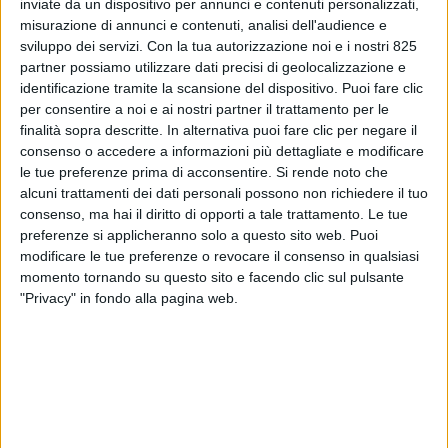
inviate da un dispositivo per annunci e contenuti personalizzati,
misurazione di annunci e contenuti, analisi dell'audience e
sviluppo dei servizi.
Con la tua autorizzazione noi e i nostri 825
partner possiamo utilizzare dati precisi di geolocalizzazione e
identificazione tramite la scansione del dispositivo. Puoi fare clic
per consentire a noi e ai nostri partner il trattamento per le
finalità sopra descritte. In alternativa puoi fare clic per negare il
consenso o accedere a informazioni più dettagliate e modificare
le tue preferenze prima di acconsentire.
Si rende noto che
alcuni trattamenti dei dati personali possono non richiedere il tuo
LE ALTRE NEWS
22 OTTOBRE 2020
consenso, ma hai il diritto di opporti a tale trattamento. Le tue
Nata in Italia una nuova
preferenze si applicheranno solo a questo sito web. Puoi
compagnia aerea che si
modificare le tue preferenze o revocare il consenso in qualsiasi
momento tornando su questo sito e facendo clic sul pulsante
occuperà anche di trasporto
"Privacy" in fondo alla pagina web.
cargo