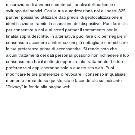
misurazione di annunci e contenuti, analisi dell'audience e
sviluppo dei servizi.
Con la tua autorizzazione noi e i nostri 825
partner possiamo utilizzare dati precisi di geolocalizzazione e
identificazione tramite la scansione del dispositivo. Puoi fare clic
per consentire a noi e ai nostri partner il trattamento per le
finalità sopra descritte. In alternativa puoi fare clic per negare il
consenso o accedere a informazioni più dettagliate e modificare
LE ALTRE NEWS
9 DICEMBRE 2020
le tue preferenze prima di acconsentire.
Si rende noto che
Carlyle cede ad Axa 13
alcuni trattamenti dei dati personali possono non richiedere il tuo
consenso, ma hai il diritto di opporti a tale trattamento. Le tue
immobili logistici situati a
preferenze si applicheranno solo a questo sito web. Puoi
modificare le tue preferenze o revocare il consenso in qualsiasi
Mesero, Siziano e in tutto il
momento tornando su questo sito e facendo clic sul pulsante
Nord Italia
"Privacy" in fondo alla pagina web.
VUOI RICEVERE AGGIORNAMENTI SUI