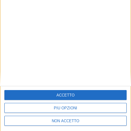
TUOI TOPICS PREFERITI OGNI
GIORNO?
ISCRIVITI
Dichiaro di aver letto e compreso l'informativa sulla privacy e
di dare il mio consenso alla ricezione di promozioni commerciali
ed informative.
Vedi POLITICA SULLA PRIVACY.
ACCETTO
PIÙ OPZIONI
NON ACCETTO