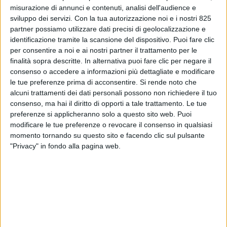
misurazione di annunci e contenuti, analisi dell'audience e
sviluppo dei servizi.
Con la tua autorizzazione noi e i nostri 825
partner possiamo utilizzare dati precisi di geolocalizzazione e
identificazione tramite la scansione del dispositivo. Puoi fare clic
per consentire a noi e ai nostri partner il trattamento per le
finalità sopra descritte. In alternativa puoi fare clic per negare il
consenso o accedere a informazioni più dettagliate e modificare
le tue preferenze prima di acconsentire.
Si rende noto che
alcuni trattamenti dei dati personali possono non richiedere il tuo
consenso, ma hai il diritto di opporti a tale trattamento. Le tue
preferenze si applicheranno solo a questo sito web. Puoi
ECONOMIA
24 MARZO 2025
modificare le tue preferenze o revocare il consenso in qualsiasi
Decolla l’export di acque
momento tornando su questo sito e facendo clic sul pulsante
minerali italiane (+28,5%)
"Privacy" in fondo alla pagina web.
VUOI RICEVERE AGGIORNAMENTI SUI