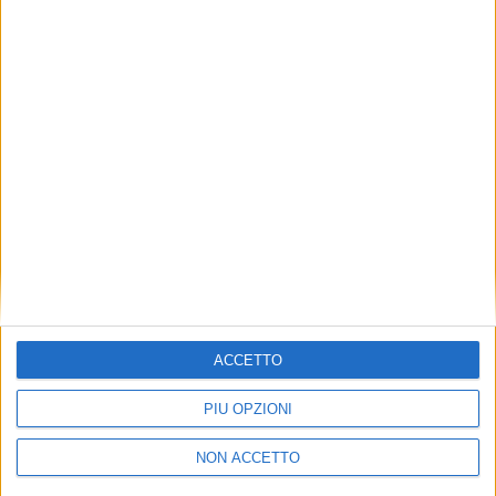
TUOI TOPICS PREFERITI OGNI
GIORNO?
ISCRIVITI
Dichiaro di aver letto e compreso l'informativa sulla privacy e
di dare il mio consenso alla ricezione di promozioni commerciali
ed informative.
Vedi POLITICA SULLA PRIVACY.
ACCETTO
PIÙ OPZIONI
NON ACCETTO