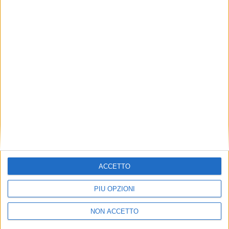
TUOI TOPICS PREFERITI OGNI
GIORNO?
ISCRIVITI
Dichiaro di aver letto e compreso l'informativa sulla privacy e
di dare il mio consenso alla ricezione di promozioni commerciali
ed informative.
Vedi POLITICA SULLA PRIVACY.
ACCETTO
PIÙ OPZIONI
NON ACCETTO