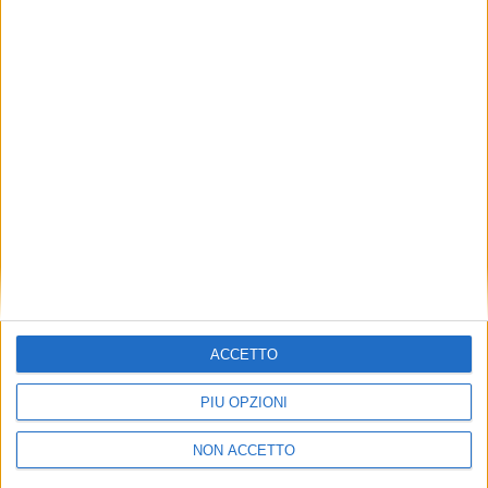
TUOI TOPICS PREFERITI OGNI
GIORNO?
ISCRIVITI
Dichiaro di aver letto e compreso l'informativa sulla privacy e
di dare il mio consenso alla ricezione di promozioni commerciali
ed informative.
Vedi POLITICA SULLA PRIVACY.
ACCETTO
PIÙ OPZIONI
NON ACCETTO