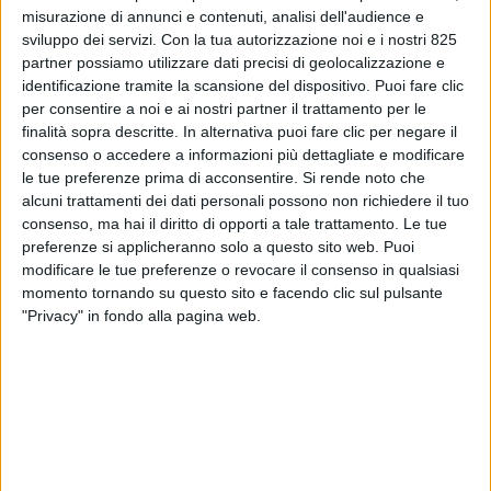
misurazione di annunci e contenuti, analisi dell'audience e
sviluppo dei servizi.
Con la tua autorizzazione noi e i nostri 825
partner possiamo utilizzare dati precisi di geolocalizzazione e
identificazione tramite la scansione del dispositivo. Puoi fare clic
per consentire a noi e ai nostri partner il trattamento per le
finalità sopra descritte. In alternativa puoi fare clic per negare il
consenso o accedere a informazioni più dettagliate e modificare
NOTIZIE E INTERVISTE IN EVIDENZA
19 MAGGIO 2023
le tue preferenze prima di acconsentire.
Si rende noto che
Si farà via drone la
alcuni trattamenti dei dati personali possono non richiedere il tuo
consenso, ma hai il diritto di opporti a tale trattamento. Le tue
sorveglianza programmata di
preferenze si applicheranno solo a questo sito web. Puoi
modificare le tue preferenze o revocare il consenso in qualsiasi
siti logistici e complessi
momento tornando su questo sito e facendo clic sul pulsante
industriali
"Privacy" in fondo alla pagina web.
VUOI RICEVERE AGGIORNAMENTI SUI