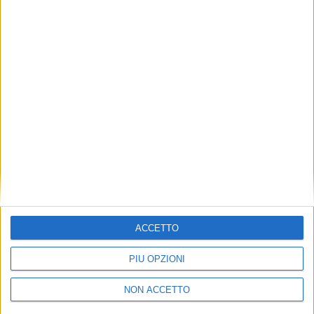
TUOI TOPICS PREFERITI OGNI
GIORNO?
ISCRIVITI
Dichiaro di aver letto e compreso l'informativa sulla privacy e
di dare il mio consenso alla ricezione di promozioni commerciali
ed informative.
Vedi POLITICA SULLA PRIVACY.
ACCETTO
PIÙ OPZIONI
NON ACCETTO