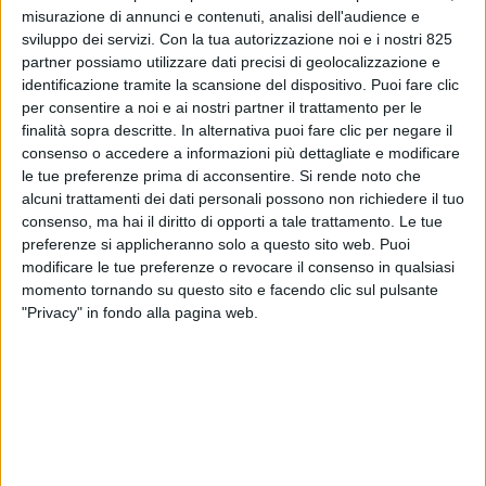
misurazione di annunci e contenuti, analisi dell'audience e
sviluppo dei servizi.
Con la tua autorizzazione noi e i nostri 825
partner possiamo utilizzare dati precisi di geolocalizzazione e
identificazione tramite la scansione del dispositivo. Puoi fare clic
per consentire a noi e ai nostri partner il trattamento per le
finalità sopra descritte. In alternativa puoi fare clic per negare il
consenso o accedere a informazioni più dettagliate e modificare
le tue preferenze prima di acconsentire.
Si rende noto che
alcuni trattamenti dei dati personali possono non richiedere il tuo
consenso, ma hai il diritto di opporti a tale trattamento. Le tue
preferenze si applicheranno solo a questo sito web. Puoi
TRASPORTI
10 OTTOBRE 2024
modificare le tue preferenze o revocare il consenso in qualsiasi
Ai massimi storici le navi
momento tornando su questo sito e facendo clic sul pulsante
portacontainer in costruzione
"Privacy" in fondo alla pagina web.
VUOI RICEVERE AGGIORNAMENTI SUI