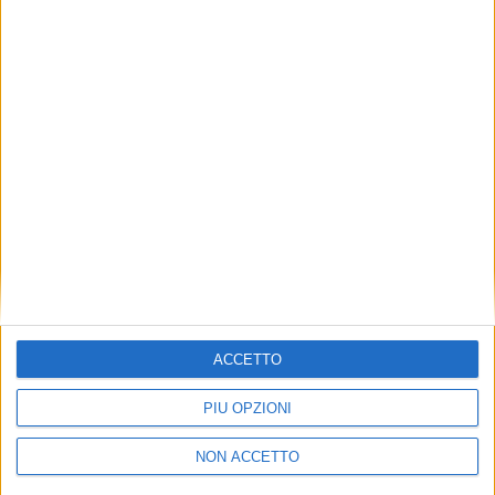
TUOI TOPICS PREFERITI OGNI
GIORNO?
ISCRIVITI
Dichiaro di aver letto e compreso l'informativa sulla privacy e
di dare il mio consenso alla ricezione di promozioni commerciali
ed informative.
Vedi POLITICA SULLA PRIVACY.
ACCETTO
PIÙ OPZIONI
NON ACCETTO