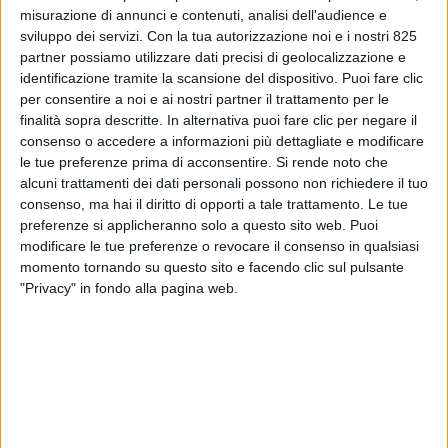
misurazione di annunci e contenuti, analisi dell'audience e
sviluppo dei servizi.
Con la tua autorizzazione noi e i nostri 825
partner possiamo utilizzare dati precisi di geolocalizzazione e
identificazione tramite la scansione del dispositivo. Puoi fare clic
per consentire a noi e ai nostri partner il trattamento per le
finalità sopra descritte. In alternativa puoi fare clic per negare il
consenso o accedere a informazioni più dettagliate e modificare
le tue preferenze prima di acconsentire.
Si rende noto che
alcuni trattamenti dei dati personali possono non richiedere il tuo
LE ALTRE NEWS
31 DICEMBRE 2021
consenso, ma hai il diritto di opporti a tale trattamento. Le tue
Autostrade: nel 2022 nessun
preferenze si applicheranno solo a questo sito web. Puoi
modificare le tue preferenze o revocare il consenso in qualsiasi
aumento pedaggi a eccezione
momento tornando su questo sito e facendo clic sul pulsante
della A21
"Privacy" in fondo alla pagina web.
VUOI RICEVERE AGGIORNAMENTI SUI