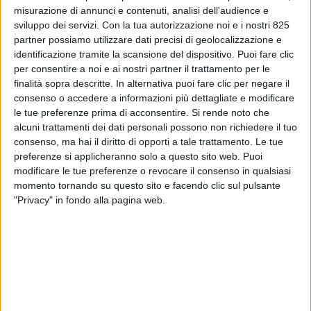
misurazione di annunci e contenuti, analisi dell'audience e
sviluppo dei servizi.
Con la tua autorizzazione noi e i nostri 825
partner possiamo utilizzare dati precisi di geolocalizzazione e
identificazione tramite la scansione del dispositivo. Puoi fare clic
per consentire a noi e ai nostri partner il trattamento per le
finalità sopra descritte. In alternativa puoi fare clic per negare il
consenso o accedere a informazioni più dettagliate e modificare
NOTIZIE E INTERVISTE IN EVIDENZA
7 APRILE 2022
le tue preferenze prima di acconsentire.
Si rende noto che
Dhl Supply Chain Italia
alcuni trattamenti dei dati personali possono non richiedere il tuo
consenso, ma hai il diritto di opporti a tale trattamento. Le tue
all’esordio nell’intermodalità
preferenze si applicheranno solo a questo sito web. Puoi
modificare le tue preferenze o revocare il consenso in qualsiasi
con Samsung, Panasonic e
momento tornando su questo sito e facendo clic sul pulsante
Philips
"Privacy" in fondo alla pagina web.
VUOI RICEVERE AGGIORNAMENTI SUI