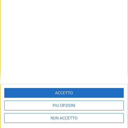
TUOI TOPICS PREFERITI OGNI
GIORNO?
ISCRIVITI
Dichiaro di aver letto e compreso l'informativa sulla privacy e
di dare il mio consenso alla ricezione di promozioni commerciali
ed informative.
Vedi POLITICA SULLA PRIVACY.
ACCETTO
PIÙ OPZIONI
NON ACCETTO