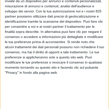
inviate da un dispositivo per annunci e contenuti personalizzati,
misurazione di annunci e contenuti, analisi dell'audience e
sviluppo dei servizi.
Con la tua autorizzazione noi e i nostri 825
partner possiamo utilizzare dati precisi di geolocalizzazione e
identificazione tramite la scansione del dispositivo. Puoi fare clic
per consentire a noi e ai nostri partner il trattamento per le
finalità sopra descritte. In alternativa puoi fare clic per negare il
consenso o accedere a informazioni più dettagliate e modificare
le tue preferenze prima di acconsentire.
Si rende noto che
alcuni trattamenti dei dati personali possono non richiedere il tuo
POLITICA
25 AGOSTO 2024
consenso, ma hai il diritto di opporti a tale trattamento. Le tue
Nella prossima Finanziaria a
preferenze si applicheranno solo a questo sito web. Puoi
rischio risorse per i porti e per
modificare le tue preferenze o revocare il consenso in qualsiasi
momento tornando su questo sito e facendo clic sul pulsante
il rinnovo del cargo
"Privacy" in fondo alla pagina web.
ferroviario