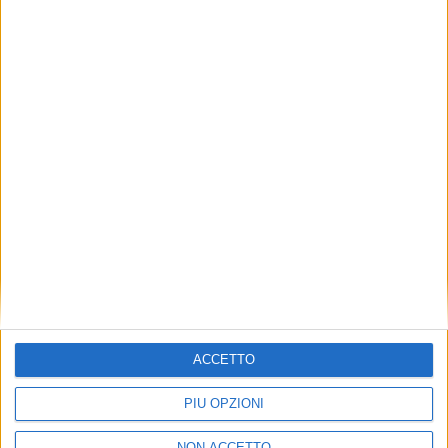
VUOI RICEVERE AGGIORNAMENTI SUI
TUOI TOPICS PREFERITI OGNI
GIORNO?
ISCRIVITI
Dichiaro di aver letto e compreso l'informativa sulla privacy e
di dare il mio consenso alla ricezione di promozioni commerciali
ed informative.
Vedi POLITICA SULLA PRIVACY.
ACCETTO
PIÙ OPZIONI
NON ACCETTO