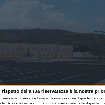
l rispetto della tua riservatezza è la nostra prior
rporto di Termini Imerese”
memorizziamo e/o accediamo a informazioni su un dispositivo, come i c
identificatori univoci e informazioni standard inviate da un dispositivo 