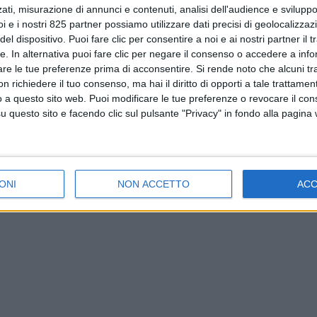
ati, misurazione di annunci e contenuti, analisi dell'audience e sviluppo 
i e i nostri 825 partner possiamo utilizzare dati precisi di geolocalizzaz
el dispositivo. Puoi fare clic per consentire a noi e ai nostri partner il 
tte. In alternativa puoi fare clic per negare il consenso o accedere a inf
are le tue preferenze prima di acconsentire.
Si rende noto che alcuni tr
 richiedere il tuo consenso, ma hai il diritto di opporti a tale trattame
o a questo sito web. Puoi modificare le tue preferenze o revocare il con
questo sito e facendo clic sul pulsante "Privacy" in fondo alla pagina
ONI
NON ACCETTO
AC