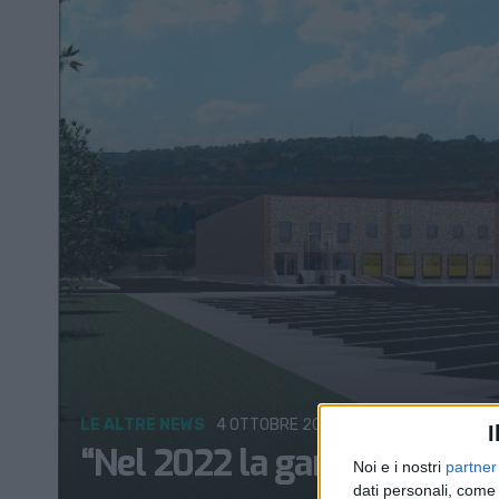
LE ALTRE NEWS
4 OTTOBRE 2021
I
“Nel 2022 la gara per l’inte
Noi e i nostri
partner
dati personali, come 