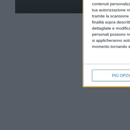
contenuti personalizz
tua autorizzazione no
tramite la scansione d
finalità sopra descri
dettagliate e modific
personali possono non
si applicheranno sol
momento tornando su 
PIÙ OPZI