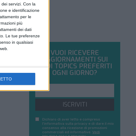
dei servizi.
Con la
ione e identificazione
trattamento per le
ormazioni più
attamenti dei dati
nto. Le tue preferenze
senso in qualsiasi
 web.
VUOI RICEVERE
AGGIORNAMENTI SUI
TUOI TOPICS PREFERITI
OGNI GIORNO?
CETTO
ISCRIVITI
Dichiaro di aver letto e compreso
l'informativa sulla privacy e di dare il mio
consenso alla ricezione di promozioni
commerciali ed informative.
Vedi