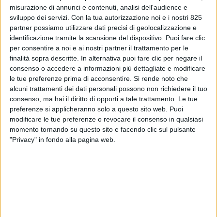
misurazione di annunci e contenuti, analisi dell'audience e
sviluppo dei servizi.
Con la tua autorizzazione noi e i nostri 825
partner possiamo utilizzare dati precisi di geolocalizzazione e
identificazione tramite la scansione del dispositivo. Puoi fare clic
per consentire a noi e ai nostri partner il trattamento per le
finalità sopra descritte. In alternativa puoi fare clic per negare il
consenso o accedere a informazioni più dettagliate e modificare
le tue preferenze prima di acconsentire.
Si rende noto che
alcuni trattamenti dei dati personali possono non richiedere il tuo
LE ALTRE NEWS
14 FEBBRAIO 2022
consenso, ma hai il diritto di opporti a tale trattamento. Le tue
Ceccarelli prepara un
preferenze si applicheranno solo a questo sito web. Puoi
modificare le tue preferenze o revocare il consenso in qualsiasi
magazzino a Pradamano e
momento tornando su questo sito e facendo clic sul pulsante
guarda al vino
"Privacy" in fondo alla pagina web.
VUOI RICEVERE AGGIORNAMENTI SUI