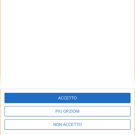
TUOI TOPICS PREFERITI OGNI
GIORNO?
ISCRIVITI
Dichiaro di aver letto e compreso l'informativa sulla privacy e
di dare il mio consenso alla ricezione di promozioni commerciali
ed informative.
Vedi POLITICA SULLA PRIVACY.
ACCETTO
PIÙ OPZIONI
NON ACCETTO