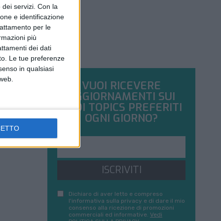
dei servizi.
Con la
ione e identificazione
trattamento per le
ormazioni più
attamenti dei dati
nto. Le tue preferenze
senso in qualsiasi
 web.
VUOI RICEVERE
AGGIORNAMENTI SUI
TUOI TOPICS PREFERITI
OGNI GIORNO?
CETTO
ISCRIVITI
Dichiaro di aver letto e compreso
l'informativa sulla privacy e di dare il mio
consenso alla ricezione di promozioni
commerciali ed informative.
Vedi