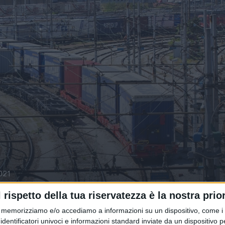
021
izioni in Turchia da Trieste insiem
l rispetto della tua riservatezza è la nostra prior
memorizziamo e/o accediamo a informazioni su un dispositivo, come i c
identificatori univoci e informazioni standard inviate da un dispositivo 