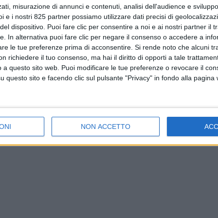
ati, misurazione di annunci e contenuti, analisi dell'audience e sviluppo 
i e i nostri 825 partner possiamo utilizzare dati precisi di geolocalizzaz
el dispositivo. Puoi fare clic per consentire a noi e ai nostri partner il 
tte. In alternativa puoi fare clic per negare il consenso o accedere a inf
are le tue preferenze prima di acconsentire.
Si rende noto che alcuni tr
 richiedere il tuo consenso, ma hai il diritto di opporti a tale trattame
o a questo sito web. Puoi modificare le tue preferenze o revocare il con
questo sito e facendo clic sul pulsante "Privacy" in fondo alla pagina
ONI
NON ACCETTO
AC