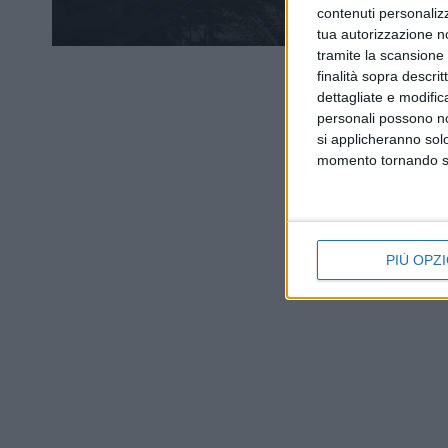
contenuti personalizz
tua autorizzazione no
tramite la scansione d
finalità sopra descri
dettagliate e modific
personali possono non
si applicheranno sol
momento tornando su 
PIÙ OPZI