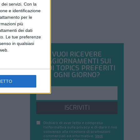
dei servizi.
Con la
ione e identificazione
trattamento per le
ormazioni più
attamenti dei dati
nto. Le tue preferenze
senso in qualsiasi
 web.
VUOI RICEVERE
AGGIORNAMENTI SUI
TUOI TOPICS PREFERITI
OGNI GIORNO?
CETTO
ISCRIVITI
Dichiaro di aver letto e compreso
l'informativa sulla privacy e di dare il mio
consenso alla ricezione di promozioni
commerciali ed informative.
Vedi