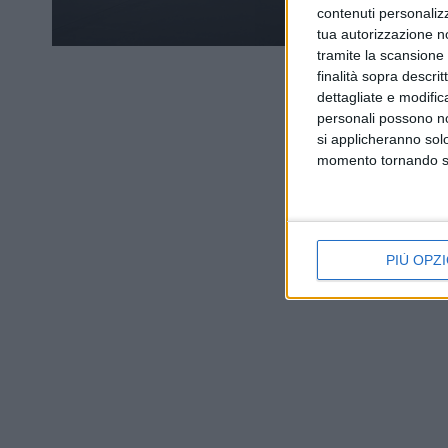
contenuti personalizz
tua autorizzazione no
tramite la scansione d
finalità sopra descri
dettagliate e modific
personali possono non
si applicheranno sol
momento tornando su 
PIÙ OPZI