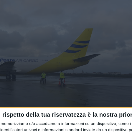
 a disposizione un nuovo volo
l rispetto della tua riservatezza è la nostra prior
e Air Cargo
memorizziamo e/o accediamo a informazioni su un dispositivo, come i c
identificatori univoci e informazioni standard inviate da un dispositivo 