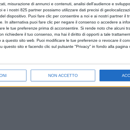
ati, misurazione di annunci e contenuti, analisi dell'audience e sviluppo 
i e i nostri 825 partner possiamo utilizzare dati precisi di geolocalizzaz
el dispositivo. Puoi fare clic per consentire a noi e ai nostri partner il 
tte. In alternativa puoi fare clic per negare il consenso o accedere a inf
are le tue preferenze prima di acconsentire.
Si rende noto che alcuni tr
 richiedere il tuo consenso, ma hai il diritto di opporti a tale trattame
o a questo sito web. Puoi modificare le tue preferenze o revocare il con
questo sito e facendo clic sul pulsante "Privacy" in fondo alla pagina
ONI
NON ACCETTO
AC