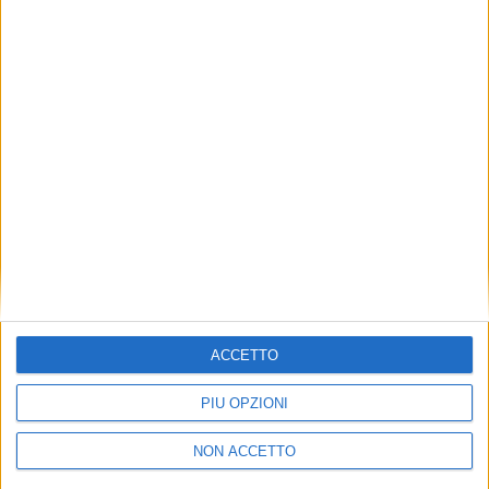
TUOI TOPICS PREFERITI OGNI
GIORNO?
ISCRIVITI
Dichiaro di aver letto e compreso l'informativa sulla privacy e
di dare il mio consenso alla ricezione di promozioni commerciali
ed informative.
Vedi POLITICA SULLA PRIVACY.
ACCETTO
PIÙ OPZIONI
NON ACCETTO