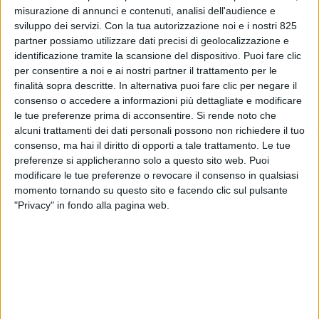
misurazione di annunci e contenuti, analisi dell'audience e
sviluppo dei servizi.
Con la tua autorizzazione noi e i nostri 825
partner possiamo utilizzare dati precisi di geolocalizzazione e
identificazione tramite la scansione del dispositivo. Puoi fare clic
per consentire a noi e ai nostri partner il trattamento per le
finalità sopra descritte. In alternativa puoi fare clic per negare il
consenso o accedere a informazioni più dettagliate e modificare
le tue preferenze prima di acconsentire.
Si rende noto che
alcuni trattamenti dei dati personali possono non richiedere il tuo
LOGISTICA
23 AGOSTO 2024
consenso, ma hai il diritto di opporti a tale trattamento. Le tue
Depositate le offerte finali
preferenze si applicheranno solo a questo sito web. Puoi
modificare le tue preferenze o revocare il consenso in qualsiasi
per l’acquisizione di DB
momento tornando su questo sito e facendo clic sul pulsante
Schenker
"Privacy" in fondo alla pagina web.
VUOI RICEVERE AGGIORNAMENTI SUI