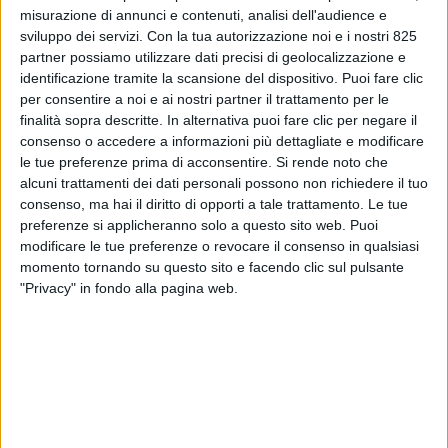
misurazione di annunci e contenuti, analisi dell'audience e
sviluppo dei servizi.
Con la tua autorizzazione noi e i nostri 825
partner possiamo utilizzare dati precisi di geolocalizzazione e
identificazione tramite la scansione del dispositivo. Puoi fare clic
per consentire a noi e ai nostri partner il trattamento per le
finalità sopra descritte. In alternativa puoi fare clic per negare il
consenso o accedere a informazioni più dettagliate e modificare
le tue preferenze prima di acconsentire.
Si rende noto che
alcuni trattamenti dei dati personali possono non richiedere il tuo
SERVIZI & FORNITORI
15 GIUGNO 2026
consenso, ma hai il diritto di opporti a tale trattamento. Le tue
Ulisses chiude round seed da
preferenze si applicheranno solo a questo sito web. Puoi
modificare le tue preferenze o revocare il consenso in qualsiasi
oltre 1 mln di euro e accelera
momento tornando su questo sito e facendo clic sul pulsante
nell’asset tracking
"Privacy" in fondo alla pagina web.
VUOI RICEVERE AGGIORNAMENTI SUI