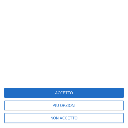
TUOI TOPICS PREFERITI OGNI
GIORNO?
ISCRIVITI
Dichiaro di aver letto e compreso l'informativa sulla privacy e
di dare il mio consenso alla ricezione di promozioni commerciali
ed informative.
Vedi POLITICA SULLA PRIVACY.
ACCETTO
PIÙ OPZIONI
NON ACCETTO