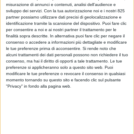
misurazione di annunci e contenuti, analisi dell'audience e
sviluppo dei servizi.
Con la tua autorizzazione noi e i nostri 825
partner possiamo utilizzare dati precisi di geolocalizzazione e
identificazione tramite la scansione del dispositivo. Puoi fare clic
per consentire a noi e ai nostri partner il trattamento per le
finalità sopra descritte. In alternativa puoi fare clic per negare il
consenso o accedere a informazioni più dettagliate e modificare
le tue preferenze prima di acconsentire.
Si rende noto che
alcuni trattamenti dei dati personali possono non richiedere il tuo
LE ALTRE NEWS
14 FEBBRAIO 2022
consenso, ma hai il diritto di opporti a tale trattamento. Le tue
Ceccarelli prepara un
preferenze si applicheranno solo a questo sito web. Puoi
modificare le tue preferenze o revocare il consenso in qualsiasi
magazzino a Pradamano e
momento tornando su questo sito e facendo clic sul pulsante
guarda al vino
"Privacy" in fondo alla pagina web.
VUOI RICEVERE AGGIORNAMENTI SUI