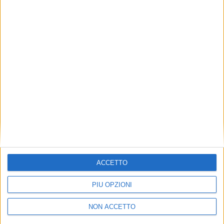
TUOI TOPICS PREFERITI OGNI
GIORNO?
ISCRIVITI
Dichiaro di aver letto e compreso l'informativa sulla privacy e
di dare il mio consenso alla ricezione di promozioni commerciali
ed informative.
Vedi POLITICA SULLA PRIVACY.
ACCETTO
PIÙ OPZIONI
NON ACCETTO