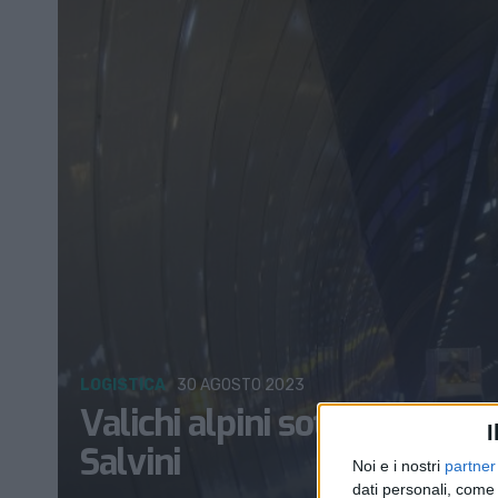
LOGISTICA
30 AGOSTO 2023
Valichi alpini sotto pressio
I
Salvini
Noi e i nostri
partner
dati personali, come 