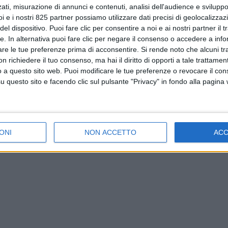
ati, misurazione di annunci e contenuti, analisi dell'audience e sviluppo 
i e i nostri 825 partner possiamo utilizzare dati precisi di geolocalizzaz
el dispositivo. Puoi fare clic per consentire a noi e ai nostri partner il 
tte. In alternativa puoi fare clic per negare il consenso o accedere a inf
are le tue preferenze prima di acconsentire.
Si rende noto che alcuni tr
 richiedere il tuo consenso, ma hai il diritto di opporti a tale trattame
o a questo sito web. Puoi modificare le tue preferenze o revocare il con
questo sito e facendo clic sul pulsante "Privacy" in fondo alla pagina
ONI
NON ACCETTO
AC