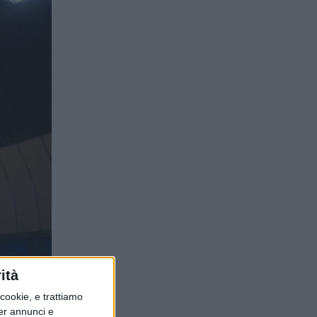
n
ità
ookie, e trattiamo
per annunci e