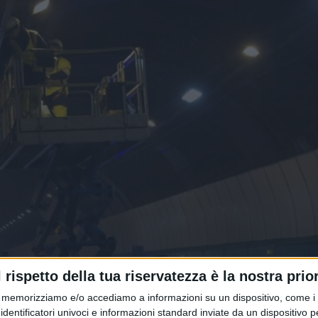
ne, Fermerci chiede un incontro co
l rispetto della tua riservatezza è la nostra prior
memorizziamo e/o accediamo a informazioni su un dispositivo, come i c
identificatori univoci e informazioni standard inviate da un dispositivo 