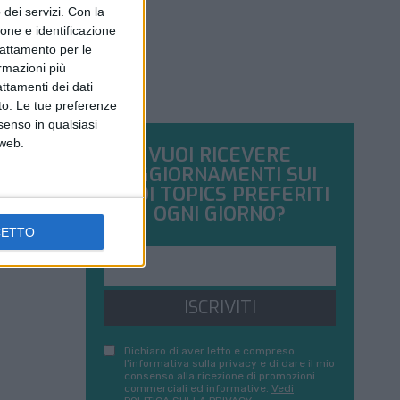
dei servizi.
Con la
ione e identificazione
trattamento per le
ormazioni più
attamenti dei dati
nto. Le tue preferenze
senso in qualsiasi
 web.
VUOI RICEVERE
AGGIORNAMENTI SUI
TUOI TOPICS PREFERITI
OGNI GIORNO?
CETTO
ISCRIVITI
Dichiaro di aver letto e compreso
l'informativa sulla privacy e di dare il mio
consenso alla ricezione di promozioni
commerciali ed informative.
Vedi