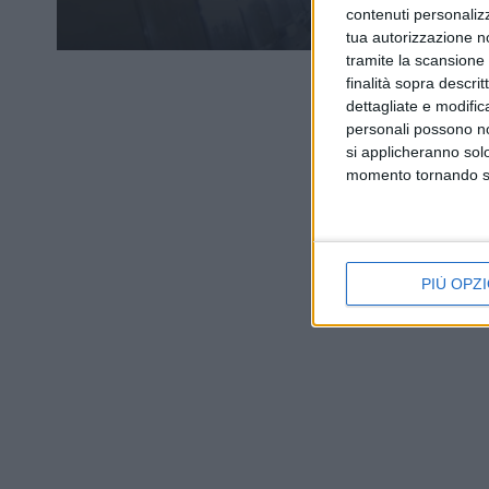
contenuti personalizz
tua autorizzazione no
tramite la scansione d
finalità sopra descri
dettagliate e modific
personali possono non
si applicheranno sol
momento tornando su 
PIÙ OPZI