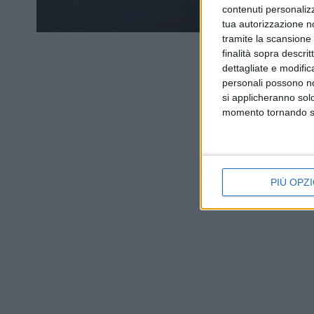
contenuti personalizz
tua autorizzazione no
tramite la scansione d
finalità sopra descri
dettagliate e modific
personali possono non
si applicheranno sol
momento tornando su 
PIÙ OPZI