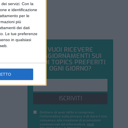
dei servizi.
Con la
ione e identificazione
trattamento per le
ormazioni più
attamenti dei dati
nto. Le tue preferenze
senso in qualsiasi
 web.
VUOI RICEVERE
AGGIORNAMENTI SUI
TUOI TOPICS PREFERITI
OGNI GIORNO?
CETTO
ISCRIVITI
Dichiaro di aver letto e compreso
l'informativa sulla privacy e di dare il mio
consenso alla ricezione di promozioni
commerciali ed informative.
Vedi