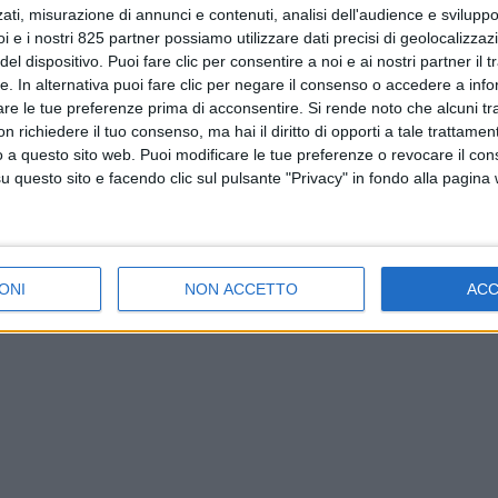
ati, misurazione di annunci e contenuti, analisi dell'audience e sviluppo 
i e i nostri 825 partner possiamo utilizzare dati precisi di geolocalizzaz
el dispositivo. Puoi fare clic per consentire a noi e ai nostri partner il 
tte. In alternativa puoi fare clic per negare il consenso o accedere a inf
are le tue preferenze prima di acconsentire.
Si rende noto che alcuni tr
 richiedere il tuo consenso, ma hai il diritto di opporti a tale trattame
o a questo sito web. Puoi modificare le tue preferenze o revocare il con
questo sito e facendo clic sul pulsante "Privacy" in fondo alla pagina
ONI
NON ACCETTO
AC