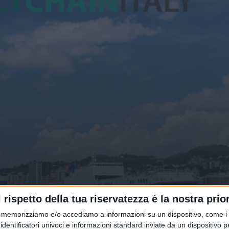
l rispetto della tua riservatezza è la nostra prior
 classifica delle aziende di traspo
memorizziamo e/o accediamo a informazioni su un dispositivo, come i c
identificatori univoci e informazioni standard inviate da un dispositivo 