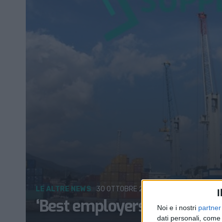
LE ALTRE NEWS
30 OTTOBRE 2020
I
‘Best employers’ in Italia: la
Noi e i nostri
partner
dati personali, come 