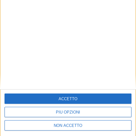
TUOI TOPICS PREFERITI OGNI
GIORNO?
ISCRIVITI
Dichiaro di aver letto e compreso l'informativa sulla privacy e
di dare il mio consenso alla ricezione di promozioni commerciali
ed informative.
Vedi POLITICA SULLA PRIVACY.
ACCETTO
PIÙ OPZIONI
NON ACCETTO