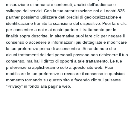
misurazione di annunci e contenuti, analisi dell'audience e
sviluppo dei servizi.
Con la tua autorizzazione noi e i nostri 825
partner possiamo utilizzare dati precisi di geolocalizzazione e
identificazione tramite la scansione del dispositivo. Puoi fare clic
per consentire a noi e ai nostri partner il trattamento per le
finalità sopra descritte. In alternativa puoi fare clic per negare il
consenso o accedere a informazioni più dettagliate e modificare
le tue preferenze prima di acconsentire.
Si rende noto che
alcuni trattamenti dei dati personali possono non richiedere il tuo
consenso, ma hai il diritto di opporti a tale trattamento. Le tue
preferenze si applicheranno solo a questo sito web. Puoi
LE ALTRE NEWS
20 SETTEMBRE 2022
modificare le tue preferenze o revocare il consenso in qualsiasi
Per Mercitalia Rail altri 20
momento tornando su questo sito e facendo clic sul pulsante
locomotori ‘firmati’ Alstom
"Privacy" in fondo alla pagina web.
VUOI RICEVERE AGGIORNAMENTI SUI