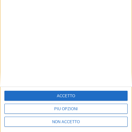
TUOI TOPICS PREFERITI OGNI
GIORNO?
ISCRIVITI
Dichiaro di aver letto e compreso l'informativa sulla privacy e
di dare il mio consenso alla ricezione di promozioni commerciali
ed informative.
Vedi POLITICA SULLA PRIVACY.
ACCETTO
PIÙ OPZIONI
NON ACCETTO