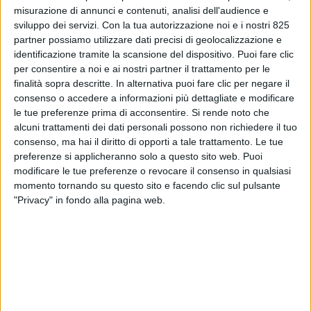
misurazione di annunci e contenuti, analisi dell'audience e
sviluppo dei servizi.
Con la tua autorizzazione noi e i nostri 825
partner possiamo utilizzare dati precisi di geolocalizzazione e
identificazione tramite la scansione del dispositivo. Puoi fare clic
per consentire a noi e ai nostri partner il trattamento per le
finalità sopra descritte. In alternativa puoi fare clic per negare il
consenso o accedere a informazioni più dettagliate e modificare
le tue preferenze prima di acconsentire.
Si rende noto che
alcuni trattamenti dei dati personali possono non richiedere il tuo
SERVIZI & FORNITORI
15 GIUGNO 2026
consenso, ma hai il diritto di opporti a tale trattamento. Le tue
Ulisses chiude round seed da
preferenze si applicheranno solo a questo sito web. Puoi
modificare le tue preferenze o revocare il consenso in qualsiasi
oltre 1 mln di euro e accelera
momento tornando su questo sito e facendo clic sul pulsante
nell’asset tracking
"Privacy" in fondo alla pagina web.
VUOI RICEVERE AGGIORNAMENTI SUI